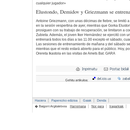
cualquier jugador»
Elustondo, Demidov y Griezmann se entrena
Antoine Griezmann, con unas décimas de fiebre, se limitó a
en la sesión vespertina de ayer, mientras que Gorka Elust
prosiguen con su trabajo de recuperación, se limitaron a co
Zubieta. Además, el joven Iker Hernández se ejercitó con u
entrenará todos los días a las 11.00 excepto el sábado, cua
Las sesiones de entrenamiento de mañana y del sábado ser
mientras que el resto estará abierto para el público. Hoy, po
Orereta Ikastola en las visitas de Amets Bat. GARA
Gehitu artikuloa:
Hasiera
Paperezko edizioa
Gaiak
Denda
� Baigorri Argitaletxea
Harremana
Nor gara
Iragarkiak