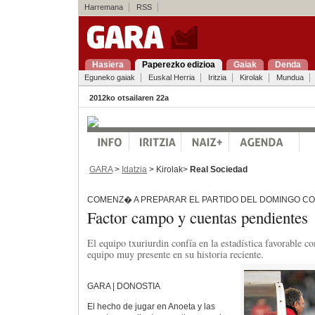
Harremana
RSS
Hasiera
Paperezko edizioa
Gaiak
Denda
Eguneko gaiak
Euskal Herria
Iritzia
Kirolak
Mundua
2012ko otsailaren 22a
GARA
>
Idatzia
> Kirolak>
Real Sociedad
COMENZ� A PREPARAR EL PARTIDO DEL DOMINGO C
Factor campo y cuentas pendientes
El equipo txuriurdin confía en la estadística favorable c
equipo muy presente en su historia reciente.
GARA | DONOSTIA
El hecho de jugar en Anoeta y las