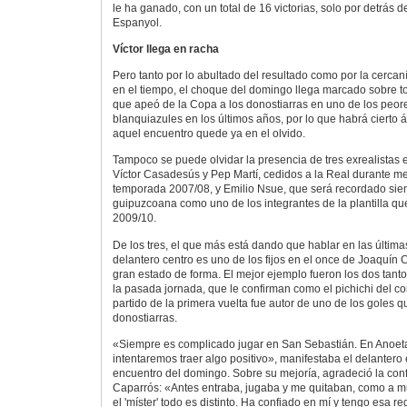
le ha ganado, con un total de 16 victorias, solo por detrás d
Espanyol.
Víctor llega en racha
Pero tanto por lo abultado del resultado como por la cercan
en el tiempo, el choque del domingo llega marcado sobre to
que apeó de la Copa a los donostiarras en uno de los peore
blanquiazules en los últimos años, por lo que habrá cierto
aquel encuentro quede ya en el olvido.
Tampoco se puede olvidar la presencia de tres exrealistas en
Víctor Casadesús y Pep Martí, cedidos a la Real durante m
temporada 2007/08, y Emilio Nsue, que será recordado siem
guipuzcoana como uno de los integrantes de la plantilla qu
2009/10.
De los tres, el que más está dando que hablar en las última
delantero centro es uno de los fijos en el once de Joaquín 
gran estado de forma. El mejor ejemplo fueron los dos tanto
la pasada jornada, que le confirman como el pichichi del co
partido de la primera vuelta fue autor de uno de los goles q
donostiarras.
«Siempre es complicado jugar en San Sebastián. En Anoeta s
intentaremos traer algo positivo», manifestaba el delantero 
encuentro del domingo. Sobre su mejoría, agradeció la con
Caparrós: «Antes entraba, jugaba y me quitaban, como a mu
el 'míster' todo es distinto. Ha confiado en mí y tengo esa 