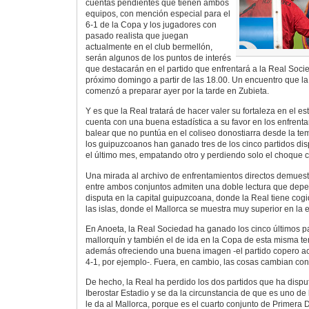
cuentas pendientes que tienen ambos
equipos, con mención especial para el
6-1 de la Copa y los jugadores con
pasado realista que juegan
actualmente en el club bermellón,
serán algunos de los puntos de interés
que destacarán en el partido que enfrentará a la Real Socie
próximo domingo a partir de las 18.00. Un encuentro que la p
comenzó a preparar ayer por la tarde en Zubieta.
Y es que la Real tratará de hacer valer su fortaleza en el e
cuenta con una buena estadística a su favor en los enfren
balear que no puntúa en el coliseo donostiarra desde la 
los guipuzcoanos han ganado tres de los cinco partidos di
el último mes, empatando otro y perdiendo solo el choque co
Una mirada al archivo de enfrentamientos directos demuest
entre ambos conjuntos admiten una doble lectura que depe
disputa en la capital guipuzcoana, donde la Real tiene cogid
las islas, donde el Mallorca se muestra muy superior en la es
En Anoeta, la Real Sociedad ha ganado los cinco últimos pa
mallorquín y también el de ida en la Copa de esta misma t
además ofreciendo una buena imagen -el partido copero a
4-1, por ejemplo-. Fuera, en cambio, las cosas cambian co
De hecho, la Real ha perdido los dos partidos que ha disp
Iberostar Estadio y se da la circunstancia de que es uno de
le da al Mallorca, porque es el cuarto conjunto de Primera 