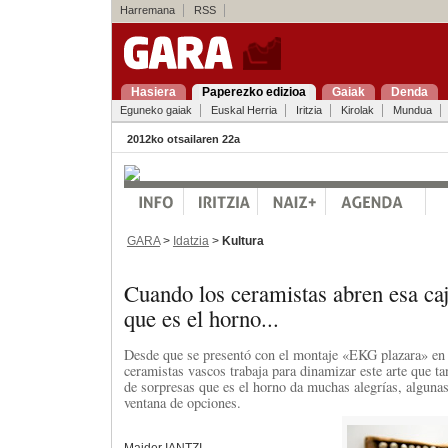
Harremana
RSS
Hasiera
Paperezko edizioa
Gaiak
Denda
Eguneko gaiak
Euskal Herria
Iritzia
Kirolak
Mundua
2012ko otsailaren 22a
GARA
>
Idatzia
>
Kultura
Cuando los ceramistas abren esa ca
que es el horno...
Desde que se presentó con el montaje «EKG plazara» en 
ceramistas vascos trabaja para dinamizar este arte que ta
de sorpresas que es el horno da muchas alegrías, algunas
ventana de opciones.
Maider IANTZI