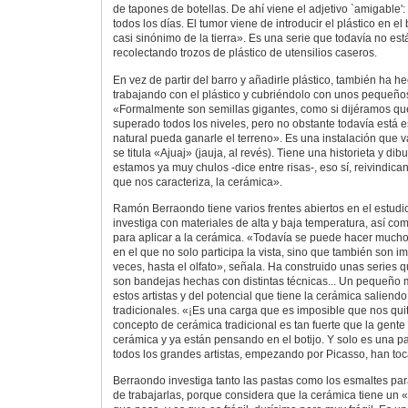
de tapones de botellas. De ahí viene el adjetivo `amigable
todos los días. El tumor viene de introducir el plástico en el
casi sinónimo de la tierra». Es una serie que todavía no est
recolectando trozos de plástico de utensilios caseros.
En vez de partir del barro y añadirle plástico, también ha h
trabajando con el plástico y cubriéndolo con unos pequeño
«Formalmente son semillas gigantes, como si dijéramos que
superado todos los niveles, pero no obstante todavía está 
natural pueda ganarle el terreno». Es una instalación que
se titula «Ajuaj» (jauja, al revés). Tiene una historieta y dib
estamos ya muy chulos -dice entre risas-, eso sí, reivindica
que nos caracteriza, la cerámica».
Ramón Berraondo tiene varios frentes abiertos en el estudio
investiga con materiales de alta y baja temperatura, así co
para aplicar a la cerámica. «Todavía se puede hacer mucho
en el que no solo participa la vista, sino que también son imp
veces, hasta el olfato», señala. Ha construido unas series q
son bandejas hechas con distintas técnicas... Un pequeño 
estos artistas y del potencial que tiene la cerámica saliend
tradicionales. «¡Es una carga que es imposible que nos qu
concepto de cerámica tradicional es tan fuerte que la gente
cerámica y ya están pensando en el botijo. Y solo es una par
todos los grandes artistas, empezando por Picasso, han to
Berraondo investiga tanto las pastas como los esmaltes par
de trabajarlas, porque considera que la cerámica tiene un