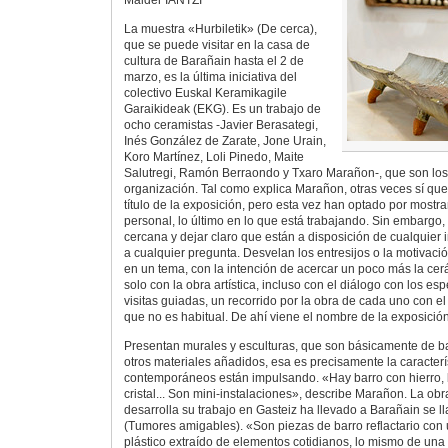
La muestra «Hurbiletik» (De cerca),
que se puede visitar en la casa de
cultura de Barañain hasta el 2 de
marzo, es la última iniciativa del
colectivo Euskal Keramikagile
Garaikideak (EKG). Es un trabajo de
ocho ceramistas -Javier Berasategi,
Inés González de Zarate, Jone Urain,
Koro Martínez, Loli Pinedo, Maite
Salutregi, Ramón Berraondo y Txaro Marañon-, que son lo
organización. Tal como explica Marañon, otras veces sí qu
título de la exposición, pero esta vez han optado por mostr
personal, lo último en lo que está trabajando. Sin embargo,
cercana y dejar claro que están a disposición de cualquier i
a cualquier pregunta. Desvelan los entresijos o la motivaci
en un tema, con la intención de acercar un poco más la cer
solo con la obra artística, incluso con el diálogo con los e
visitas guiadas, un recorrido por la obra de cada uno con el
que no es habitual. De ahí viene el nombre de la exposición
Presentan murales y esculturas, que son básicamente de ba
otros materiales añadidos, esa es precisamente la caracterí
contemporáneos están impulsando. «Hay barro con hierro, b
cristal... Son mini-instalaciones», describe Marañon. La ob
desarrolla su trabajo en Gasteiz ha llevado a Barañain se
(Tumores amigables). «Son piezas de barro reflactario con
plástico extraído de elementos cotidianos, lo mismo de una 