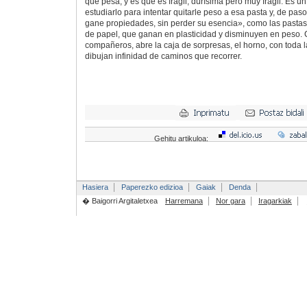
que pesa, y es que es frágil, durísima pero muy frágil. Es u
estudiarlo para intentar quitarle peso a esa pasta y, de paso
gane propiedades, sin perder su esencia», como las pastas 
de papel, que ganan en plasticidad y disminuyen en peso. 
compañeros, abre la caja de sorpresas, el horno, con toda 
dibujan infinidad de caminos que recorrer.
Gehitu artikuloa:
Hasiera
Paperezko edizioa
Gaiak
Denda
� Baigorri Argitaletxea
Harremana
Nor gara
Iragarkiak