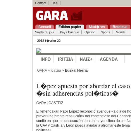
Contact
RSS
Accueil
Edition papier
Mati�res
Boutique
Sujets du jour
Pays Basque
Opinion
Sports
Monde
2012 f�vrier 22
GARA
>
Idatzia
>
Euskal Herria
L�pez apuesta por abordar el cas
�sin adherencias pol�ticas�
GARA | GASTEIZ
El lehendakari Patxi López reconoció ayer que «a día de h
prever una pronta resolución» del contencioso del Condad
confió en que la consecución de «un mayor clima de confia
la CAV y Castilla y León pueda ayudar a afrontar este tema
políticas».