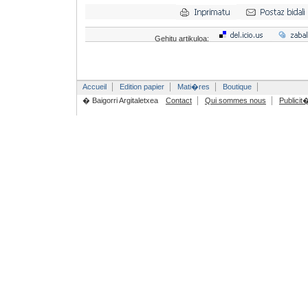
Gehitu artikuloa:
Accueil
Edition papier
Mati�res
Boutique
� Baigorri Argitaletxea
Contact
Qui sommes nous
Publicit