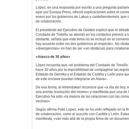
López, en una respuesta por escrito a una pregunta parlam
ayer por Europa Press, ofreció explicaciones sobre el conv
enero por los gobiernos de Lakua y castellanoleonés, que 
de colaboración.
El presidente del Ejecutivo de Gasteiz explicó que el debate
Condado de Trebiñu se abordó en los contactos previos a l
obstante, señala que este tema no se incluyó en el conve
hay acuerdo entre los dos gobiernos al respecto». No obsta
«divergencias» no han de ser «un obstáculo para colaborar
«Atasco de 30 años»
López recuerda que «el problema del Condado de Treviño 
hace 30 años por la imposibilidad de compaginar las regul
Estatuto de Gernika y el Estatuto de Castilla y León para q
de este enclave puedan integrarse en Alava».
De esa forma, el lehendakari reconoce que «a día de hoy, r
una pronta resolución del mismo» y manifiesta que una de 
Ejecutivo ha sido «la mejora de las relaciones con las c
vecinas».
Según afirma Patxi Lopez, esto se ha visto reflejado en la f
de colaboración, como el suscrito con Castilla y León. Est
manifiesta, «van más allá de la propia firma de un documen