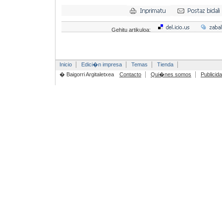
Gehitu artikuloa:
Inicio
Edici�n impresa
Temas
Tienda
� Baigorri Argitaletxea
Contacto
Qui�nes somos
Publicid