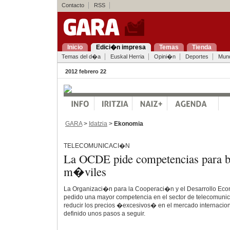
Contacto
RSS
Inicio
Edici�n impresa
Temas
Tienda
Temas del d�a
Euskal Herria
Opini�n
Deportes
Mun
2012 febrero 22
GARA
>
Idatzia
>
Ekonomia
TELECOMUNICACI�N
La OCDE pide competencias para baj
m�viles
La Organizaci�n para la Cooperaci�n y el Desarrollo E
pedido una mayor competencia en el sector de telecomuni
reducir los precios �excesivos� en el mercado internacion
definido unos pasos a seguir.