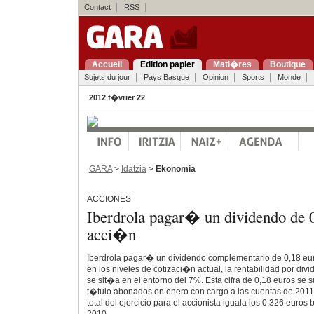
Contact
RSS
Accueil
Edition papier
Mati�res
Boutique
Sujets du jour
Pays Basque
Opinion
Sports
Monde
2012 f�vrier 22
GARA
>
Idatzia
>
Ekonomia
ACCIONES
Iberdrola pagar� un dividendo de 0
acci�n
Iberdrola pagar� un dividendo complementario de 0,18 eur
en los niveles de cotizaci�n actual, la rentabilidad por 
se sit�a en el entorno del 7%. Esta cifra de 0,18 euros se 
t�tulo abonados en enero con cargo a las cuentas de 2011,
total del ejercicio para el accionista iguala los 0,326 euro