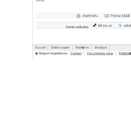
2010.
Gehitu artikuloa:
Accueil
Edition papier
Mati�res
Boutique
� Baigorri Argitaletxea
Contact
Qui sommes nous
Publicit