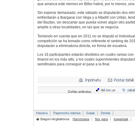
que arranca este viernes en Bilbo habrá, por lo menos, una 
Sin esperar demasiado, este sábado se disputarán dos elimi
enfrentarán a Ibargarai con Vega y a Altadill con Urkijo, ten
del Baztan, sin descartar que pueda volver algún otro parti
amplíe a otras localidades, en las que se negocia.
Teniendo en cuenta que en 2011 no se disputó el Individual,
competición se ha tomado como referente el ranking de 201
disputarán a eliminatoria directa, en forma de escalera.
Los 16 participantes estarán divididos en cuatro ramas con 
Imanol en los más alto, y los cuatro supervivientes disputará
semifinales para conseguir el pase a la final.
Gehitu artikuloa:
Hasiera
Paperezko edizioa
Gaiak
Denda
� Baigorri Argitaletxea
Harremana
Nor gara
Iragarkiak