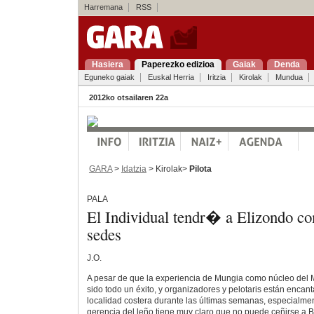
Harremana
RSS
Hasiera
Paperezko edizioa
Gaiak
Denda
Eguneko gaiak
Euskal Herria
Iritzia
Kirolak
Mundua
2012ko otsailaren 22a
GARA
>
Idatzia
> Kirolak>
Pilota
PALA
El Individual tendr� a Elizondo c
sedes
J.O.
A pesar de que la experiencia de Mungia como núcleo del 
sido todo un éxito, y organizadores y pelotaris están encant
localidad costera durante las últimas semanas, especialment
gerencia del leño tiene muy claro que no puede ceñirse a Biz