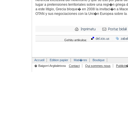
herencia exclusiva del helenismo y que su uso por parte 
lugar a pretensiones territoriales sobre una regi�n grieg
a este litigio, Grecia bloque� en 2008 la invitaci�n a Mace
OTAN y sus negociaciones con la Uni�n Europea sobre la
Gehitu artikuloa:
Accueil
Edition papier
Mati�res
Boutique
� Baigorri Argitaletxea
Contact
Qui sommes nous
Publicit