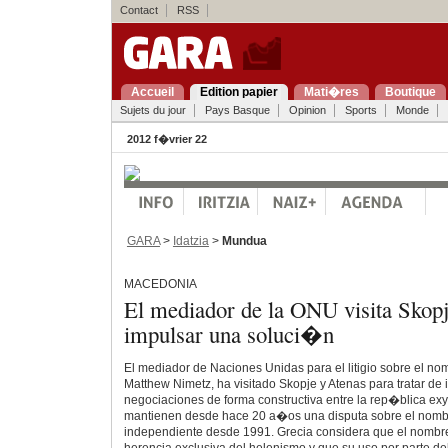
Contact
RSS
Accueil
Edition papier
Mati�res
Boutique
Sujets du jour
Pays Basque
Opinion
Sports
Monde
2012 f�vrier 22
GARA
>
Idatzia
>
Mundua
MACEDONIA
El mediador de la ONU visita Skopj
impulsar una soluci�n
El mediador de Naciones Unidas para el litigio sobre el n
Matthew Nimetz, ha visitado Skopje y Atenas para tratar de 
negociaciones de forma constructiva entre la rep�blica ex
mantienen desde hace 20 a�os una disputa sobre el nombr
independiente desde 1991. Grecia considera que el nom