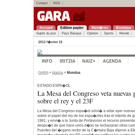
Contact
RSS
Accueil
Edition papier
Mati�res
Boutique
Sujets du jour
Pays Basque
Opinion
Sports
Monde
2012 f�vrier 22
GARA
>
Idatzia
>
Mundua
ESTADO ESPA�OL
La Mesa del Congreso veta nuevas 
sobre el rey y el 23F
La Mesa del Congreso espa�ol volvi� a vetar ayer nueva
sobre el papel del rey de los espa�oles tras el intento de 
1981, y envi� a la Junta de Portavoces el recurso present
despu�s de que hace unos d�as se rechazaran otras cuest
Fuentes del �rgano rector de la C�mara Baja dijeron a Ef