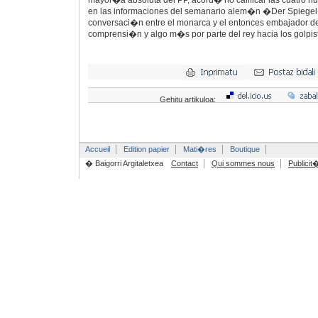
mayor�a absoluta del PP, acord� no calificar las cuatro 
en las informaciones del semanario alem�n �Der Spiegel�
conversaci�n entre el monarca y el entonces embajador d
comprensi�n y algo m�s por parte del rey hacia los golpis
Gehitu artikuloa:
Accueil
Edition papier
Mati�res
Boutique
� Baigorri Argitaletxea
Contact
Qui sommes nous
Publicit