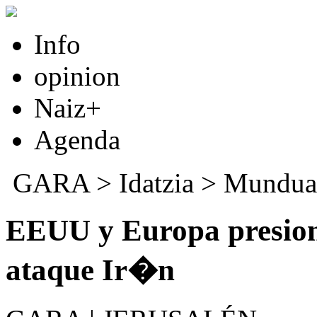
Info
opinion
Naiz+
Agenda
GARA
>
Idatzia
>
Mundua
EEUU y Europa presiona
ataque Ir�n