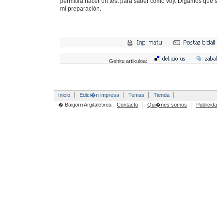
permitirá hacer un test para saber cómo voy. Digamos que 
mi preparación.
Gehitu artikuloa:
Inicio
Edici�n impresa
Temas
Tienda
� Baigorri Argitaletxea
Contacto
Qui�nes somos
Publicid