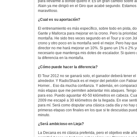
para llevarme a donde quiero ir. Es un gran cambio sobre 
Alain ya me dirigió en el Giro que acabé segundo. Estamos
maravilloso.
¿Cual es su aportación?
El entrenamiento es más específico, sobre todo en pista, 
Gante y Mallorca para mejorar en la crono. Pero la prioridad
montaña. He sido tres veces segundo en el Tour y si con J
crono y otro poco en la montaña seré el mejor. Pero hay que
director no me hará mejorar un 10%. Si gano un 1% o 2% ya 
necesario que mantenga mis dotes de escalador. Si quiero 
la diferencia en la montaña.
¿Cómo puede hacer la diferencia?
El Tour 2012 no se ganará solo, el ganador deberá tener el
alrededor. Y RadioShack es el mejor del pelotón con Fabian
Horner... Eso da mucha confianza. Y además, en comparac
más etapas que me permiten adelantar mis ataques. Tengo
para eso. Puedo aguantar 40-50 kilómetros en cabeza. Cu
2009 me escapé a 30 kilómetros de la llegada. En ese sentid
para mí. Será como disputar una clásica cada día y no hay 
primeras etapas con finales en los que si te descuidas pue
minuto.
¿Será ambicioso en Lieja?
La Decana es mi clásica preferida, pero el objetivo este año