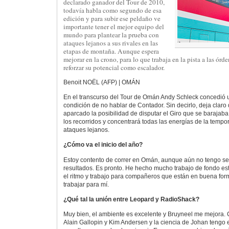
declarado ganador del Tour de 2010,
todavía habla como segundo de esa
edición y para subir ese peldaño ve
importante tener el mejor equipo del
mundo para plantear la prueba con
ataques lejanos a sus rivales en las
etapas de montaña. Aunque espera
mejorar en la crono, para lo que trabaja en la pista a las órd
reforzar su potencial como escalador.
Benoit NOËL (AFP) | OMÁN
En el transcurso del Tour de Omán Andy Schleck concedió u
condición de no hablar de Contador. Sin decirlo, deja claro
aparcado la posibilidad de disputar el Giro que se barajab
los recorridos y concentrará todas las energías de la tempo
ataques lejanos.
¿Cómo va el inicio del año?
Estoy contento de correr en Omán, aunque aún no tengo se
resultados. Es pronto. He hecho mucho trabajo de fondo est
el ritmo y trabajo para compañeros que están en buena fo
trabajar para mí.
¿Qué tal la unión entre Leopard y RadioShack?
Muy bien, el ambiente es excelente y Bruyneel me mejora. 
Alain Gallopin y Kim Andersen y la ciencia de Johan tengo el