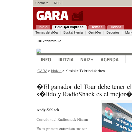
Contacto
RSS
Inicio
Edici�n impresa
Temas
Tienda
Temas del d�a
Euskal Herria
Opini�n
Deportes
Mun
2012 febrero 22
GARA
>
Idatzia
> Kirolak>
Txirrindularitza
�El ganador del Tour debe tener 
s�lido y RadioShack es el mejor
Andy Schleck
Corredor del Radioshack-Nissan
En su primera entrevista tras ser