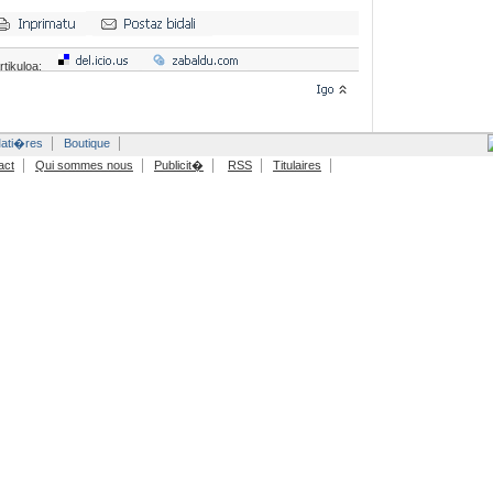
rtikuloa:
ati�res
Boutique
act
Qui sommes nous
Publicit�
RSS
Titulaires