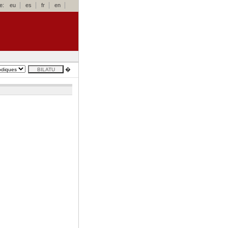
e:
eu
es
fr
en
�