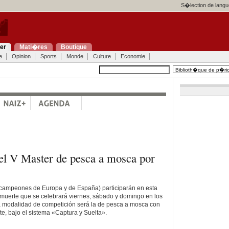
S�lection de langu
ier
Mati�res
Boutique
e
Opinion
Sports
Monde
Culture
Economie
el V Master de pesca a mosca por
, campeones de Europa y de España) participarán en esta
muerte que se celebrará viernes, sábado y domingo en los
La modalidad de competición será la de pesca a mosca con
te, bajo el sistema «Captura y Suelta».