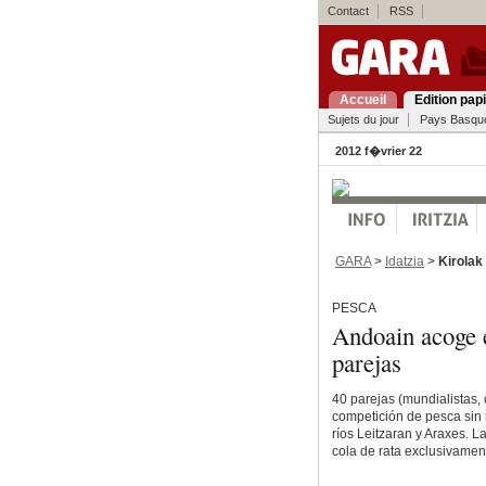
Contact
RSS
Accueil
Edition pap
Sujets du jour
Pays Basqu
2012 f�vrier 22
GARA
>
Idatzia
>
Kirolak
PESCA
Andoain acoge 
parejas
40 parejas (mundialistas
competición de pesca sin 
ríos Leitzaran y Araxes. 
cola de rata exclusivamen