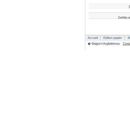
Gehitu a
Accueil
Edition papier
M
� Baigorri Argitaletxea
Cont