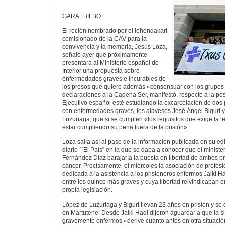
GARA | BILBO
El recién nombrado por el lehendakari
comisionado de la CAV para la
convivencia y la memoria, Jesús Loza,
señaló ayer que próximamente
presentará al Ministerio español de
Interior una propuesta sobre
enfermedades graves e incurables de
los presos que quiere además «consensuar con los grupos 
declaraciones a la Cadena Ser, manifestó, respecto a la pos
Ejecutivo español esté estudiando la excarcelación de dos 
con enfermedades graves, los alaveses José Ángel Biguri 
Luzuriaga, que si se cumplen «los requisitos que exige la l
estar cumpliendo su pena fuera de la prisión».
Loza salía así al paso de la información publicada en su ed
diario ``El País'' en la que se daba a conocer que el ministe
Fernández Díaz barajaría la puesta en libertad de ambos p
cáncer. Precisamente, el miércoles la asociación de profesi
dedicada a la asistencia a los prisioneros enfermos Jaiki 
entre los quince más graves y cuya libertad reivindicaban 
propia legislación.
López de Luzuriaga y Biguri llevan 23 años en prisión y s
en Martutene. Desde Jaiki Hadi dijeron aguardar a que la s
gravemente enfermos «derive cuanto antes en otra situación