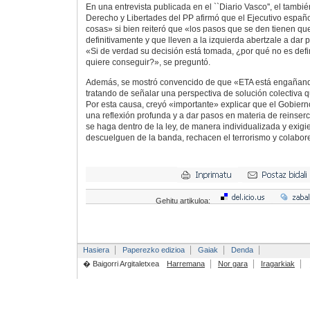
En una entrevista publicada en el ``Diario Vasco'', el tambié
Derecho y Libertades del PP afirmó que el Ejecutivo español
cosas» si bien reiteró que «los pasos que se den tienen qu
definitivamente y que lleven a la izquierda abertzale a dar
«Si de verdad su decisión está tomada, ¿por qué no es defin
quiere conseguir?», se preguntó.
Además, se mostró convencido de que «ETA está engañando
tratando de señalar una perspectiva de solución colectiva q
Por esta causa, creyó «importante» explicar que el Gobiern
una reflexión profunda y a dar pasos en materia de reinser
se haga dentro de la ley, de manera individualizada y exig
descuelguen de la banda, rechacen el terrorismo y colaboren
Gehitu artikuloa:
Hasiera
Paperezko edizioa
Gaiak
Denda
� Baigorri Argitaletxea
Harremana
Nor gara
Iragarkiak