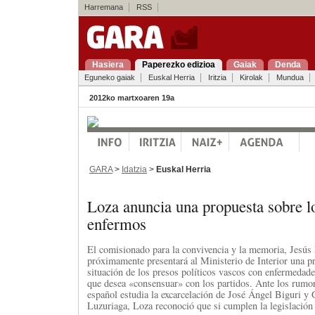
Harremana
RSS
Hasiera
Paperezko edizioa
Gaiak
Denda
Eguneko gaiak
Euskal Herria
Iritzia
Kirolak
Mundua
2012ko martxoaren 19a
GARA
>
Idatzia
>
Euskal Herria
Loza anuncia una propuesta sobre l
enfermos
El comisionado para la convivencia y la memoria, Jesús
próximamente presentará al Ministerio de Interior una pr
situación de los presos políticos vascos con enfermedade
que desea «consensuar» con los partidos. Ante los rumo
español estudia la excarcelación de José Ángel Biguri y
Luzuriaga, Loza reconoció que si cumplen la legislación 