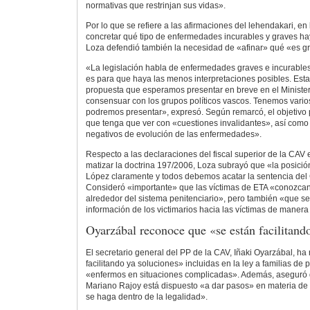
normativas que restrinjan sus vidas».
Por lo que se refiere a las afirmaciones del lehendakari, e
concretar qué tipo de enfermedades incurables y graves ha
Loza defendió también la necesidad de «afinar» qué «es gr
«La legislación habla de enfermedades graves e incurables
es para que haya las menos interpretaciones posibles. Es
propuesta que esperamos presentar en breve en el Ministe
consensuar con los grupos políticos vascos. Tenemos vario
podremos presentar», expresó. Según remarcó, el objetivo p
que tenga que ver con «cuestiones invalidantes», así como c
negativos de evolución de las enfermedades».
Respecto a las declaraciones del fiscal superior de la CAV
matizar la doctrina 197/2006, Loza subrayó que «la posició
López claramente y todos debemos acatar la sentencia del 
Consideró «importante» que las víctimas de ETA «conozcan
alrededor del sistema penitenciario», pero también «que s
información de los victimarios hacia las víctimas de manera
Oyarzábal reconoce que «se están facilitand
El secretario general del PP de la CAV, Iñaki Oyarzábal, h
facilitando ya soluciones» incluidas en la ley a familias de 
«enfermos en situaciones complicadas». Además, aseguró 
Mariano Rajoy está dispuesto «a dar pasos» en materia de
se haga dentro de la legalidad».