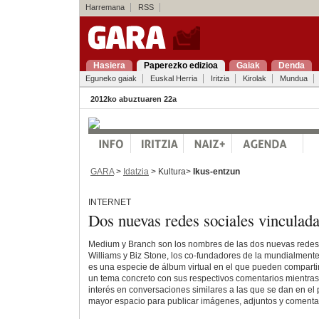
Harremana
RSS
Hasiera
Paperezko edizioa
Gaiak
Denda
Eguneko gaiak
Euskal Herria
Iritzia
Kirolak
Mundua
2012ko abuztuaren 22a
GARA
>
Idatzia
> Kultura>
Ikus-entzun
INTERNET
Dos nuevas redes sociales vinculada
Medium y Branch son los nombres de las dos nuevas redes 
Williams y Biz Stone, los co-fundadores de la mundialmente
es una especie de álbum virtual en el que pueden comparti
un tema concreto con sus respectivos comentarios mientra
interés en conversaciones similares a las que se dan en el p
mayor espacio para publicar imágenes, adjuntos y comenta