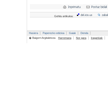
Gehitu artikuloa:
Hasiera
Paperezko edizioa
Gaiak
Denda
� Baigorri Argitaletxea
Harremana
Nor gara
Iragarkiak