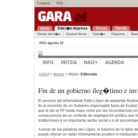
Contacto
RSS
Inicio
Edici�n impresa
Temas
Tienda
Temas del d�a
Euskal Herria
Opini�n
Deportes
Mun
2012 agosto 22
GARA
>
Idatzia
> Iritzia>
Editoriala
Fin de un gobierno ileg�timo e inv
El anuncio del lehendakari Patxi López de adelantar finalm
fin al recorrido de un Gobierno impensable fuera de Euskal 
que le dio el PP hasta mayo como por las circunstancias e
consecuencia de un contexto de segregación política que de
instituciones a un importante sector social y a un porcentaje 
A pesar de las palabras del López, el balance de la labor 
puede ofrecer un saldo mínimamente positivo ni mediando l