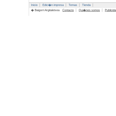
Inicio
Edici�n impresa
Temas
Tienda
� Baigorri Argitaletxea
Contacto
Qui�nes somos
Publicid