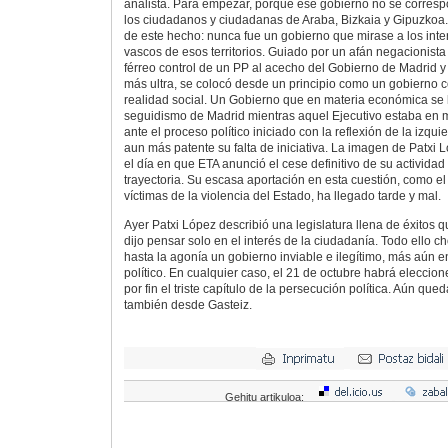
analista. Para empezar, porque ese gobierno no se corresp
los ciudadanos y ciudadanas de Araba, Bizkaia y Gipuzkoa
de este hecho: nunca fue un gobierno que mirase a los inter
vascos de esos territorios. Guiado por un afán negacionista 
férreo control de un PP al acecho del Gobierno de Madrid y
más ultra, se colocó desde un principio como un gobierno co
realidad social. Un Gobierno que en materia económica se 
seguidismo de Madrid mientras aquel Ejecutivo estaba en
ante el proceso político iniciado con la reflexión de la izqu
aun más patente su falta de iniciativa. La imagen de Patxi
el día en que ETA anunció el cese definitivo de su activid
trayectoria. Su escasa aportación en esta cuestión, como el
víctimas de la violencia del Estado, ha llegado tarde y mal.
Ayer Patxi López describió una legislatura llena de éxitos q
dijo pensar solo en el interés de la ciudadanía. Todo ello 
hasta la agonía un gobierno inviable e ilegítimo, más aún 
político. En cualquier caso, el 21 de octubre habrá eleccion
por fin el triste capítulo de la persecución política. Aún qu
también desde Gasteiz.
Gehitu artikuloa: