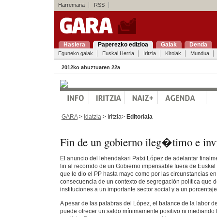
Harremana
RSS
Hasiera
Paperezko edizioa
Gaiak
Denda
Eguneko gaiak
Euskal Herria
Iritzia
Kirolak
Mundua
2012ko abuztuaren 22a
GARA
>
Idatzia
> Iritzia>
Editoriala
Fin de un gobierno ileg�timo e inv
El anuncio del lehendakari Patxi López de adelantar finalm
fin al recorrido de un Gobierno impensable fuera de Euskal 
que le dio el PP hasta mayo como por las circunstancias e
consecuencia de un contexto de segregación política que de
instituciones a un importante sector social y a un porcentaje 
A pesar de las palabras del López, el balance de la labor 
puede ofrecer un saldo mínimamente positivo ni mediando l