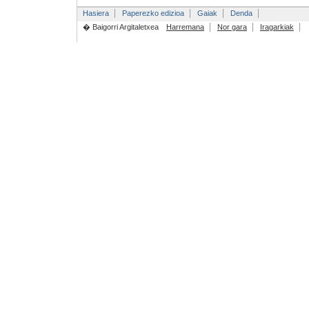
Hasiera
Paperezko edizioa
Gaiak
Denda
� Baigorri Argitaletxea
Harremana
Nor gara
Iragarkiak