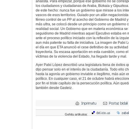
analista. Para empezar, porque ese gobierno no se corresp
los ciudadanos y ciudadanas de Araba, Bizkaia y Gipuzkoa
de este hecho: nunca fue un gobierno que mirase a los inter
vascos de esos territorios. Guiado por un afán negacionista 
férreo control de un PP al acecho del Gobierno de Madrid y
más ultra, se colocó desde un principio como un gobierno co
realidad social. Un Gobierno que en materia económica se 
seguidismo de Madrid mientras aquel Ejecutivo estaba en
ante el proceso político iniciado con la reflexión de la izqu
aun más patente su falta de iniciativa. La imagen de Patxi
el día en que ETA anunció el cese definitivo de su activid
trayectoria. Su escasa aportación en esta cuestión, como el
víctimas de la violencia del Estado, ha llegado tarde y mal.
Ayer Patxi López describió una legislatura llena de éxitos q
dijo pensar solo en el interés de la ciudadanía. Todo ello 
hasta la agonía un gobierno inviable e ilegítimo, más aún 
político. En cualquier caso, el 21 de octubre habrá eleccion
por fin el triste capítulo de la persecución política. Aún qu
también desde Gasteiz.
Gehitu artikuloa: