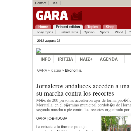
Contact
RSS
Home
Printed edition
Topics
Shop
Today topics
Euskal Herria
Opinion
Sports
World
C
2012 august 22
GARA
>
Idatzia
>
Ekonomia
Jornaleros andaluces acceden a una 
su marcha contra los recortes
M�s de 200 personas accedieron ayer de forma pac�fica
Moratalla, en el t�rmino municipal cordob�s de Hornac
segunda marcha a pie contra los recortes organizada por
GARA | C�RDOBA
La entrada a la finca se produjo