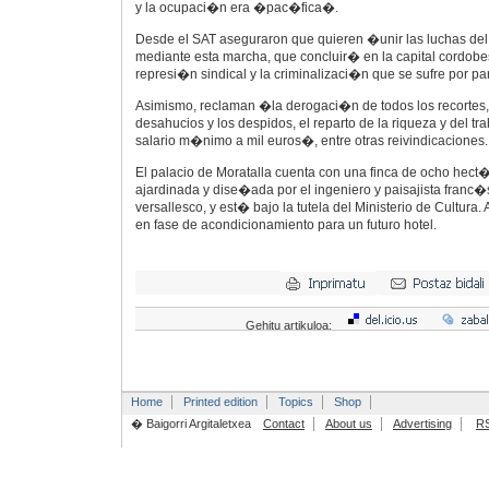
y la ocupaci�n era �pac�fica�.
Desde el SAT aseguraron que quieren �unir las luchas de
mediante esta marcha, que concluir� en la capital cordobe
represi�n sindical y la criminalizaci�n que se sufre por p
Asimismo, reclaman �la derogaci�n de todos los recortes, 
desahucios y los despidos, el reparto de la riqueza y del tr
salario m�nimo a mil euros�, entre otras reivindicaciones.
El palacio de Moratalla cuenta con una finca de ocho hect
ajardinada y dise�ada por el ingeniero y paisajista franc�s 
versallesco, y est� bajo la tutela del Ministerio de Cultura
en fase de acondicionamiento para un futuro hotel.
Gehitu artikuloa:
Home
Printed edition
Topics
Shop
� Baigorri Argitaletxea
Contact
About us
Advertising
R