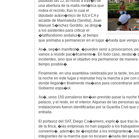
pasadas las 12.30 horas a trav�s de
una abertura de la malla met�lica que
rodea el recinto, tras lo cual el
diputado auton�mico de IULV-CA y
alcalde de Marinaleda (Sevilla), Juan
Manuel S�nchez Gordillo, se dirigi�
a los asistentes para criticar el
�latifundismo andaluz�, al tiempo
que animaba a permanecer en el lugar �hasta que venga 
As�, seg�n manifest�, �pueden venir a provocarnos, pero
vamos a resistir pac�ficamente�. En todo caso, destac�
incidentes, sino que el objetivo era permanecer de maner
tiempo posible�.
Finalmente, en una asamblea celebrada por la tarde, los jo
la noche en este lugar y reanudar hoy la marcha a pie con
donde llegar�n finalmente ma�ana para concentrarse ant
Gobierno espa�ol.
As�, unos 150 jornaleros ten�an previsto pasar la noche fr
palacio, y el resto, en el interior. Algunas de las personas q
instalaciones fueron identificadas por la Guardia Civil que 
entrada.
El portavoz del SAT, Diego Ca�amero, explic� que tras la r
de la finca, �las empresas no han pagado a los trabajador
convenio�, adem�s de �explotar a los inmigrantes�. Asi
integrantes de la marcha que no tocasen �nada del palaci