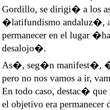
Gordillo, se dirigi� a los as
�latifundismo andaluz�, a
permanecer en el lugar �ha
desalojo�.
As�, seg�n manifest�, �p
pero no nos vamos a ir, va
En todo caso, destac� que 
el objetivo era permanece