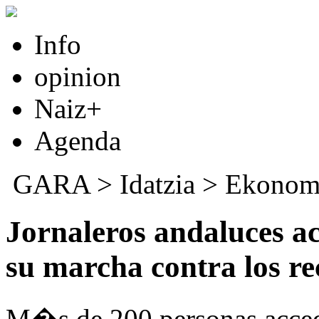
Info
opinion
Naiz+
Agenda
GARA
>
Idatzia
>
Ekonom
Jornaleros andaluces ac
su marcha contra los re
M�s de 200 personas acced