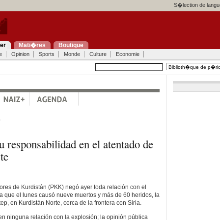
S�lection de langu
ier
Mati�res
Boutique
e
Opinion
Sports
Monde
Culture
Economie
a
 responsabilidad en el atentado de
te
dores de Kurdistán (PKK) negó ayer toda relación con el
 que el lunes causó nueve muertos y más de 60 heridos, la
ep, en Kurdistán Norte, cerca de la frontera con Siria.
en ninguna relación con la explosión; la opinión pública