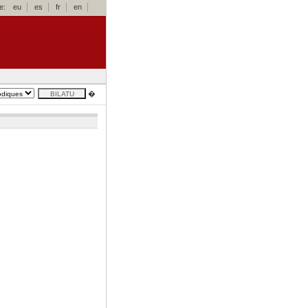
e:
eu
es
fr
en
�