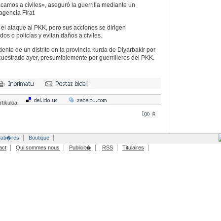
amos a civiles», aseguró la guerrilla mediante un
gencia Firat.
 el ataque al PKK, pero sus acciones se dirigen
s o policías y evitan daños a civiles.
ente de un distrito en la provincia kurda de Diyarbakir por
uestrado ayer, presumiblemente por guerrilleros del PKK.
rtikuloa:
ati�res
Boutique
act
Qui sommes nous
Publicit�
RSS
Titulaires