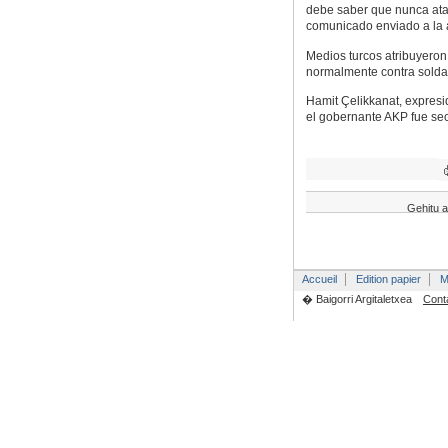
debe saber que nunca atac
comunicado enviado a la a
Medios turcos atribuyeron
normalmente contra soldado
Hamit Çelikkanat, expresid
el gobernante AKP fue sec
Gehitu a
Accueil
Edition papier
M
� Baigorri Argitaletxea
Cont