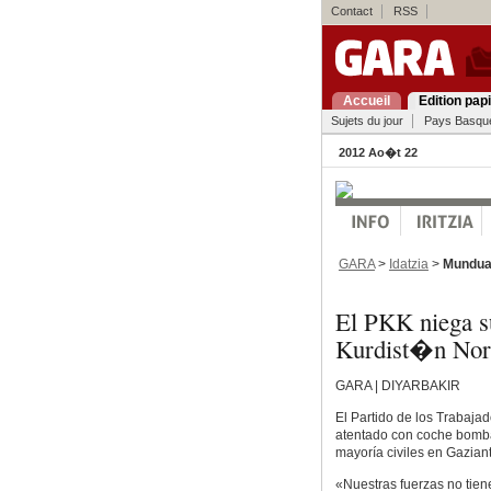
Contact
RSS
Accueil
Edition pap
Sujets du jour
Pays Basqu
2012 Ao�t 22
GARA
>
Idatzia
>
Mundu
El PKK niega su
Kurdist�n Nor
GARA | DIYARBAKIR
El Partido de los Trabaja
atentado con coche bomba
mayoría civiles en Gaziant
«Nuestras fuerzas no tien