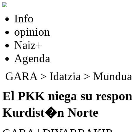
Info
opinion
Naiz+
Agenda
GARA
>
Idatzia
>
Mundua
El PKK niega su respons
Kurdist�n Norte