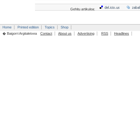
Gehitu artikuloa:
Home
Printed edition
Topics
Shop
� Baigorri Argitaletxea
Contact
About us
Advertising
RSS
Headlines