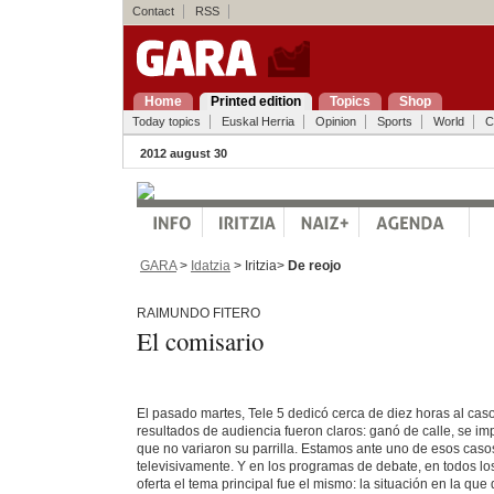
Contact
RSS
Home
Printed edition
Topics
Shop
Today topics
Euskal Herria
Opinion
Sports
World
C
2012 august 30
GARA
>
Idatzia
> Iritzia>
De reojo
RAIMUNDO FITERO
El comisario
El pasado martes, Tele 5 dedicó cerca de diez horas al cas
resultados de audiencia fueron claros: ganó de calle, se i
que no variaron su parrilla. Estamos ante uno de esos caso
televisivamente. Y en los programas de debate, en todos lo
oferta el tema principal fue el mismo: la situación en la q