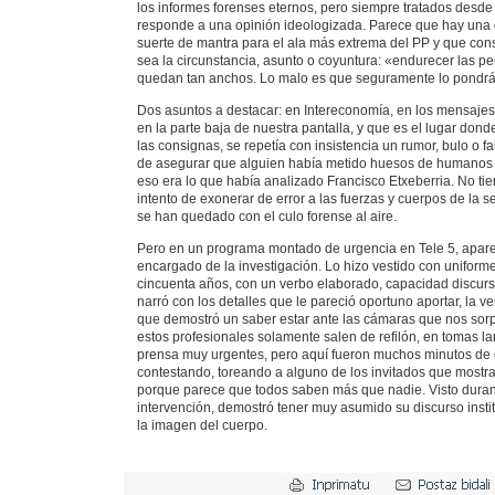
los informes forenses eternos, pero siempre tratados desd
responde a una opinión ideologizada. Parece que hay una
suerte de mantra para el ala más extrema del PP y que consi
sea la circunstancia, asunto o coyuntura: «endurecer las pe
quedan tan anchos. Lo malo es que seguramente lo pondrá
Dos asuntos a destacar: en Intereconomía, en los mensaje
en la parte baja de nuestra pantalla, y que es el lugar dond
las consignas, se repetía con insistencia un rumor, bulo o f
de asegurar que alguien había metido huesos de humanos p
eso era lo que había analizado Francisco Etxeberria. No ti
intento de exonerar de error a las fuerzas y cuerpos de la 
se han quedado con el culo forense al aire.
Pero en un programa montado de urgencia en Tele 5, apare
encargado de la investigación. Lo hizo vestido con unifor
cincuenta años, con un verbo elaborado, capacidad discur
narró con los detalles que le pareció oportuno aportar, la ver
que demostró un saber estar ante las cámaras que nos so
estos profesionales solamente salen de refilón, en tomas l
prensa muy urgentes, pero aquí fueron muchos minutos de 
contestando, toreando a alguno de los invitados que mostrab
porque parece que todos saben más que nadie. Visto duran
intervención, demostró tener muy asumido su discurso inst
la imagen del cuerpo.