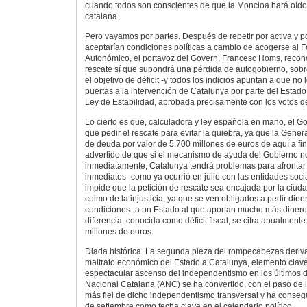
cuando todos son conscientes de que la Moncloa hará oíd
catalana.
Pero vayamos por partes. Después de repetir por activa y p
aceptarían condiciones políticas a cambio de acogerse al 
Autonómico, el portavoz del Govern, Francesc Homs, recono
rescate sí que supondrá una pérdida de autogobierno, sobr
el objetivo de déficit -y todos los indicios apuntan a que no 
puertas a la intervención de Catalunya por parte del Estado
Ley de Estabilidad, aprobada precisamente con los votos d
Lo cierto es que, calculadora y ley española en mano, el G
que pedir el rescate para evitar la quiebra, ya que la Genera
de deuda por valor de 5.700 millones de euros de aquí a fi
advertido de que si el mecanismo de ayuda del Gobierno 
inmediatamente, Catalunya tendrá problemas para afrontar
inmediatos -como ya ocurrió en julio con las entidades soci
impide que la petición de rescate sea encajada por la ciud
colmo de la injusticia, ya que se ven obligados a pedir diner
condiciones- a un Estado al que aportan mucho más dinero 
diferencia, conocida como déficit fiscal, se cifra anualmente
millones de euros.
Diada histórica. La segunda pieza del rompecabezas deriva
maltrato económico del Estado a Catalunya, elemento clave
espectacular ascenso del independentismo en los últimos 
Nacional Catalana (ANC) se ha convertido, con el paso de l
más fiel de dicho independentismo transversal y ha consegui
de setiembre como fecha clave en el calendario político.