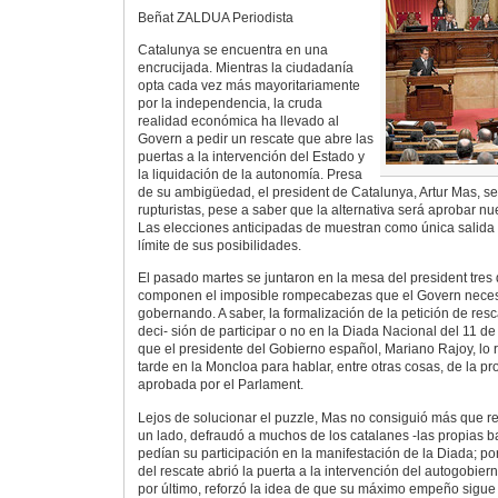
Beñat ZALDUA Periodista
Catalunya se encuentra en una
encrucijada. Mientras la ciudadanía
opta cada vez más mayoritariamente
por la independencia, la cruda
realidad económica ha llevado al
Govern a pedir un rescate que abre las
puertas a la intervención del Estado y
la liquidación de la autonomía. Presa
de su ambigüedad, el president de Catalunya, Artur Mas, se
rupturistas, pese a saber que la alternativa será aprobar nu
Las elecciones anticipadas de muestran como única salida 
límite de sus posibilidades.
El pasado martes se juntaron en la mesa del president tres
componen el imposible rompecabezas que el Govern necesi
gobernando. A saber, la formalización de la petición de resc
deci- sión de participar o no en la Diada Nacional del 11 de
que el presidente del Gobierno español, Mariano Rajoy, lo 
tarde en la Moncloa para hablar, entre otras cosas, de la p
aprobada por el Parlament.
Lejos de solucionar el puzzle, Mas no consiguió más que re
un lado, defraudó a muchos de los catalanes -las propias b
pedían su participación en la manifestación de la Diada; por 
del rescate abrió la puerta a la intervención del autogobiern
por último, reforzó la idea de que su máximo empeño sigue s