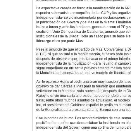
La expectativa creada en torno a la manifestación de la ANC
espectro soberanista a excepción de las CUP y las organiz
Independentista- se vio incrementada por declaraciones y
la participación del Govern y de Mas en la misma. Finalment
brazo a torcer y, ante las tensiones generadas con el PP y
coalición, Unió Democràtica de Catalunya, anunció que solo 
institucionales de la Diada. Todo un fiasco para su base el
liderazgo claro por parte Mas.
Pese al anuncio de que el partido de Mas, Convergència D
(CDC), sí que asistirá a la manifestación, el fiasco para las
después de observar que, tras fracasar en el primer intento 
independentista de la movilización -para llevarlo al campo d
sigue empeñado en utilizar la previsiblemente masiva mani
la Moncloa la propuesta de un nuevo modelo de financiació
Así lo expresó Homs al pedir una gran movilización de la s
objetivo de dar fuerzas a Mas para la reunión que mantend
setiembre en la Moncloa, solo nueve días después de la D
Rajoy le envió una carta al president proponiéndole una re
tratar, entre otros muchos asuntos de actualidad, el modelo
inri, el presidente del Gobierno español le pedía en el mism
de la Generalitat para presentarse ante Europa con una sol
Cae la cortina de humo. Los acontecimientos de esta sema
posición de aquellos que denunciaban la insistencia en el pac
independentista del Govern como una cortina de humo para 