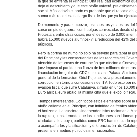
la que se enfrenta el Principat. Una realidad económica que 
deja al descubierto y que este otoño volverá, previsiblemen
social. Más todavía cuando es probable que el rescate oblig
sumar más recortes a la larga lista de los que ya ha ejecuta
De momento, y para empezar, los maestros y maestras del 
curso en pie de guerra, con huelgas convocadas desde el p
Protestan, entre otras cosas, por el despido de 3.000 inter
habrá 15.000 nuevos alumnos- y la reducción del 42% del 
públicos.
Pero la cortina de humo no solo ha servido para tapar la g
del Principat y las consecuencias de los recortes del Gover
atención de los casos de corrupción que afectan a Converg
juez impuso al partido una fianza de tres millones de euros 
financiación irregular de CDC en el «caso Palau». Al mismo 
general de la formación, Oriol Pujol, se veía presuntament
corrupción en torno a concesiones de ITV. Todo esto por no
evasión fiscal que sufre Catalunya, cifrada en unos 16.000 
Euro arriba, euro abajo, la misma cifra que el expolio fiscal.
Tiempos interesantes. Con todos estos elementos sobre la m
otoño caliente en el Principat, con infinidad de frentes abie
el horizonte. Los sectores independentistas reclaman a Mas
la ruptura, considerando que las condiciones son idóneas pa
ciudadanía lo apoya, partidos como ERC han mostrado rep
a acompañarlos y la situación -y diferenciación- de Catalu
presente en medios y círculos internacionales.