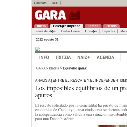
Contacto
RSS
Inicio
Edici�n impresa
Temas
Tienda
Temas del d�a
Euskal Herria
Opini�n
Deportes
Mun
2012 agosto 31
GARA
>
Idatzia
>
Eguneko gaiak
ANALISIA | ENTRE EL RESCATE Y EL INDEPENDENTIS
Los imposibles equilibrios de un pr
apuros
El rescate solicitado por la Generalitat ha puesto de mani
económica de Catalunya, cuya ciudadanía se decanta cad
la independencia como salida a una situación insostenibl
para una Diada histórica.