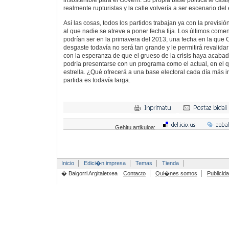
insostenible para el Govern. Su propia base política le cas
realmente rupturistas y la calle volvería a ser escenario del e
Así las cosas, todos los partidos trabajan ya con la previsió
al que nadie se atreve a poner fecha fija. Los últimos come
podrían ser en la primavera del 2013, una fecha en la que 
desgaste todavía no será tan grande y le permitirá revalida
con la esperanza de que el grueso de la crisis haya acaba
podría presentarse con un programa como el actual, en el qu
estrella. ¿Qué ofrecerá a una base electoral cada día más 
partida es todavía larga.
Gehitu artikuloa:
Inicio
Edici�n impresa
Temas
Tienda
� Baigorri Argitaletxea
Contacto
Qui�nes somos
Publicid