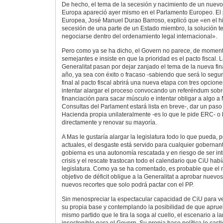
De hecho, el tema de la secesión y nacimiento de un nuevo
Europa apareció ayer mismo en el Parlamento Europeo. El 
Europea, José Manuel Durao Barroso, explicó que «en el h
secesión de una parte de un Estado miembro, la solución t
negociarse dentro del ordenamiento legal internacional».
Pero como ya se ha dicho, el Govern no parece, de moment
semejantes e insiste en que la prioridad es el pacto fiscal. 
Generalitat pasan por dejar zanjado el tema de la nueva fin
año, ya sea con éxito o fracaso -sabiendo que será lo segun
final al pacto fiscal abrirá una nueva etapa con tres opcio
intentar alargar el proceso convocando un referéndum sob
financiación para sacar músculo e intentar obligar a algo a
Consultas del Parlament estará lista en breve-, dar un paso 
Hacienda propia unilateralmente -es lo que le pide ERC- o
directamente y renovar su mayoría.
A Mas le gustaría alargar la legislatura todo lo que pueda,
actuales, el desgaste está servido para cualquier gobernan
gobierna es una autonomía rescatada y en riesgo de ser int
crisis y el rescate trastocan todo el calendario que CiU hab
legislatura. Como ya se ha comentado, es probable que el 
objetivo de déficit obligue a la Generalitat a aprobar nuevos
nuevos recortes que solo podrá pactar con el PP.
Sin menospreciar la espectacular capacidad de CiU para ve
su propia base y contemplando la posibilidad de que aprue
mismo partido que le tira la soga al cuello, el escenario a 