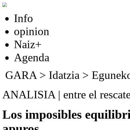
Info
opinion
Naiz+
Agenda
GARA
>
Idatzia
>
Eguneko
ANALISIA | entre el rescat
Los imposibles equilibr
apuros