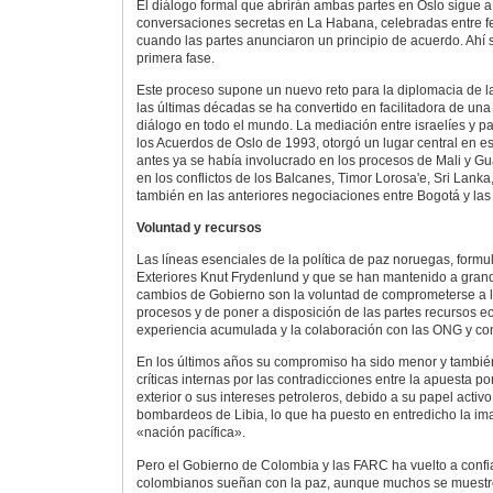
El diálogo formal que abrirán ambas partes en Oslo sigue 
conversaciones secretas en La Habana, celebradas entre f
cuando las partes anunciaron un principio de acuerdo. Ahí s
primera fase.
Este proceso supone un nuevo reto para la diplomacia de 
las últimas décadas se ha convertido en facilitadora de un
diálogo en todo el mundo. La mediación entre israelíes y pa
los Acuerdos de Oslo de 1993, otorgó un lugar central en e
antes ya se había involucrado en los procesos de Mali y G
en los conflictos de los Balcanes, Timor Lorosa'e, Sri Lanka
también en las anteriores negociaciones entre Bogotá y la
Voluntad y recursos
Las líneas esenciales de la política de paz noruegas, formu
Exteriores Knut Frydenlund y que se han mantenido a grand
cambios de Gobierno son la voluntad de comprometerse a l
procesos y de poner a disposición de las partes recursos 
experiencia acumulada y la colaboración con las ONG y con 
En los últimos años su compromiso ha sido menor y tambi
críticas internas por las contradicciones entre la apuesta por
exterior o sus intereses petroleros, debido a su papel activo
bombardeos de Libia, lo que ha puesto en entredicho la 
«nación pacífica».
Pero el Gobierno de Colombia y las FARC ha vuelto a confi
colombianos sueñan con la paz, aunque muchos se muestre