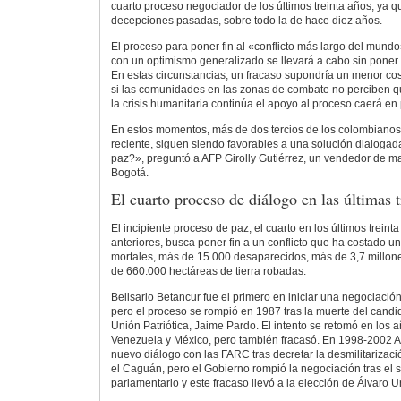
cuarto proceso negociador de los últimos treinta años, ya q
decepciones pasadas, sobre todo la de hace diez años.
El proceso para poner fin al «conflicto más largo del mund
con un optimismo generalizado se llevará a cabo sin poner f
En estas circunstancias, un fracaso supondría un menor cos
si las comunidades en las zonas de combate no perciben que
la crisis humanitaria continúa el apoyo al proceso caerá en
En estos momentos, más de dos tercios de los colombiano
reciente, siguen siendo favorables a una solución dialogad
paz?», preguntó a AFP Girolly Gutiérrez, un vendedor de 
Bogotá.
El cuarto proceso de diálogo en las últimas 
El incipiente proceso de paz, el cuarto en los últimos treinta
anteriores, busca poner fin a un conflicto que ha costado u
mortales, más de 15.000 desaparecidos, más de 3,7 millo
de 660.000 hectáreas de tierra robadas.
Belisario Betancur fue el primero en iniciar una negociació
pero el proceso se rompió en 1987 tras la muerte del candid
Unión Patriótica, Jaime Pardo. El intento se retomó en los
Venezuela y México, pero también fracasó. En 1998-2002 A
nuevo diálogo con las FARC tras decretar la desmilitarizac
el Caguán, pero el Gobierno rompió la negociación tras el 
parlamentario y este fracaso llevó a la elección de Álvaro U