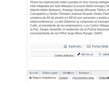
Ahora las esperanzas están puestas en dos nuevas delega
esta integrada por Iván Márquez (Luciano Marín Arango), M
Alberto Albán Burbano), Rodrigo Granda (Ricardo Téllez), A
Carvajalino) y Simón Trinidad (Juvenal Ricardo Ovidio Pal
condena de 60 de prisión en EEUU por secuestro y podría p
videoconferencia. La del Gobierno la componen el exvicep
Calle; el presidente de los empresarios, Luis Carlos Villega
la Paz, Sergio Jaramillo; el exdirector de la Policía Naciona
excomandante de las FFAA Jorge Mora Rangel. GARA
Gehitu artikuloa:
Accueil
Edition papier
Mati�res
Boutique
� Baigorri Argitaletxea
Contact
Qui sommes nous
Publicit