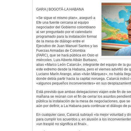
GARA | BOGOTÁ-LA HABANA
«Se sigue el mismo plan», aseguró a
Efe una fuente cercana al equipo
negociador del Gobierno colombiano
al ser preguntado por el calendario
programado para la instalación formal
de la mesa de diálogo entre el
Ejecutivo de Juan Manuel Santos y las
Fuerzas Armadas de Colombia
(FARC), que se hará pública en Oslo el
miércoles. Luis Alberto Albán Burbano,
alias «Marco León Calarcá», integrante del equipo de la gue
este extremo desde la Habana, pero el viernes advirtió de q
Luciano Marín Arango, alias «Iván Márquez», no había lle
donde debía partir hacia la capital noruega. Calarcá indicó
«algunos pequeños inconvenientes» en sus desplazamient
Está previsto que ambas delegaciones viajen este fin de s
mañana se reúnan con el fin de cerrar los asuntos pendient
pública la instalación de la mesa de negociaciones, que se
aún por definir, a La Habana para continuar el diálogo de p
En cualquier caso, Calarcá subrayó «la mejor voluntad y d
para cumplir los acuerdos y, en alusión a los inconvenientes
«un traspié no significa el final».