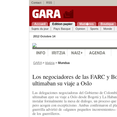
Contact
RSS
Accueil
Edition papier
Mati�res
Boutique
Sujets du jour
Pays Basque
Opinion
Sports
Monde
2012 Octobre 14
GARA
>
Idatzia
>
Mundua
Los negociadores de las FARC y 
ultimaban su viaje a Oslo
Las delegaciones negociadoras del Gobierno de Colomb
ultimaban ayer su viaje a Oslo desde Bogotá y La Haban
instalar formalmente la mesa de diálogo, un proceso qu
pero acogen con escepticismo. Ambas confirmaron el pla
guerrilla advirtió de «algunos pequeños inconvenientes»
de los guerrilleros.