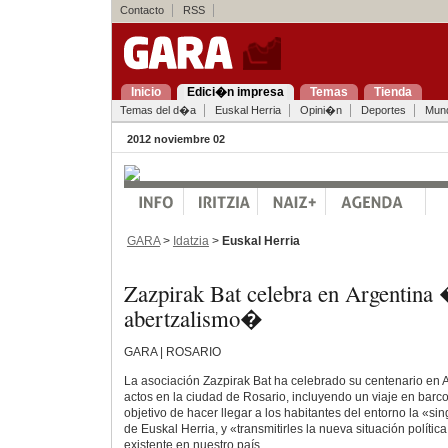
Contacto
RSS
Inicio
Edici�n impresa
Temas
Tienda
Temas del d�a
Euskal Herria
Opini�n
Deportes
Mun
2012 noviembre 02
GARA
>
Idatzia
>
Euskal Herria
Zazpirak Bat celebra en Argentina
abertzalismo�
GARA | ROSARIO
La asociación Zazpirak Bat ha celebrado su centenario en 
actos en la ciudad de Rosario, incluyendo un viaje en barco 
objetivo de hacer llegar a los habitantes del entorno la «si
de Euskal Herria, y «transmitirles la nueva situación polític
existente en nuestro país.