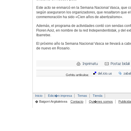
Este acto se enmarcó en la Semana Nacional Vasca, que co
según aseguraron los organizadores, que resaltaron que el
conmemoración ha sido «Cien años de abertzalismo».
Además, el programa de actividades contó con sendas conf
Floren Aoiz, en nombre de la red Independentistak, y del e
Ibarretxe.
El próximo año la Semana Nacional Vasca se llevará a cabo
de nuevo en Rosario.
Gehitu artikuloa:
Inicio
Edici�n impresa
Temas
Tienda
� Baigorri Argitaletxea
Contacto
Qui�nes somos
Publicid