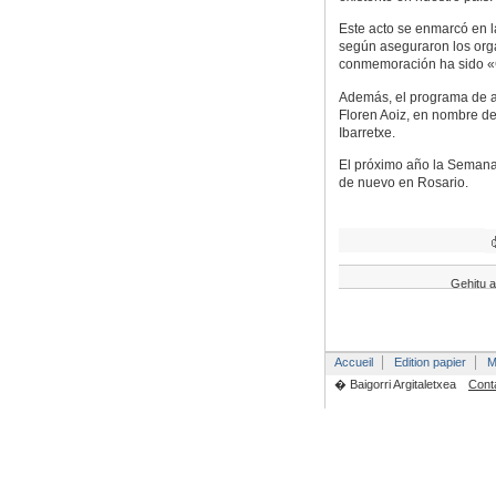
Este acto se enmarcó en 
según aseguraron los orga
conmemoración ha sido «
Además, el programa de a
Floren Aoiz, en nombre de
Ibarretxe.
El próximo año la Semana 
de nuevo en Rosario.
Gehitu a
Accueil
Edition papier
M
� Baigorri Argitaletxea
Cont