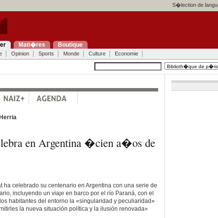
S�lection de langu
ier
Mati�res
Boutique
e
Opinion
Sports
Monde
Culture
Economie
Herria
elebra en Argentina �cien a�os de
t ha celebrado su centenario en Argentina con una serie de
rio, incluyendo un viaje en barco por el río Paraná, con el
 los habitantes del entorno la «singularidad y peculiaridad»
itirles la nueva situación política y la ilusión renovada»