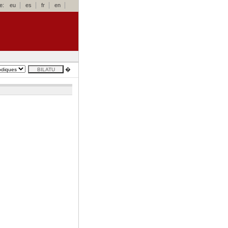
e:
eu
es
fr
en
�