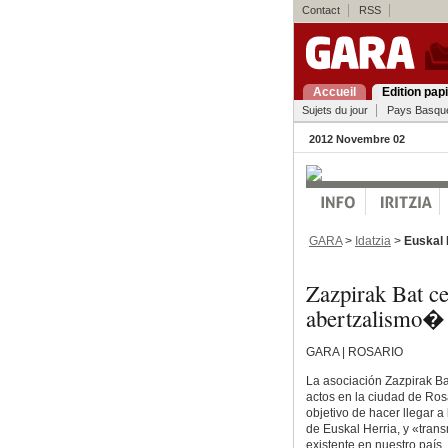
Contact
RSS
Accueil
Edition pap
Sujets du jour
Pays Basqu
2012 Novembre 02
GARA
>
Idatzia
>
Euskal 
Zazpirak Bat c
abertzalismo�
GARA | ROSARIO
La asociación Zazpirak Ba
actos en la ciudad de Rosa
objetivo de hacer llegar a
de Euskal Herria, y «transm
existente en nuestro país.