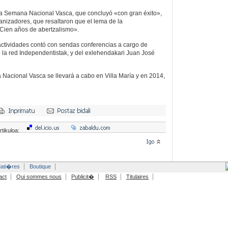
la Semana Nacional Vasca, que concluyó «con gran éxito»,
nizadores, que resaltaron que el lema de la
Cien años de abertzalismo».
ctividades contó con sendas conferencias a cargo de
 la red Independentistak, y del exlehendakari Juan José
Nacional Vasca se llevará a cabo en Villa María y en 2014,
rtikuloa:
ati�res
Boutique
act
Qui sommes nous
Publicit�
RSS
Titulaires