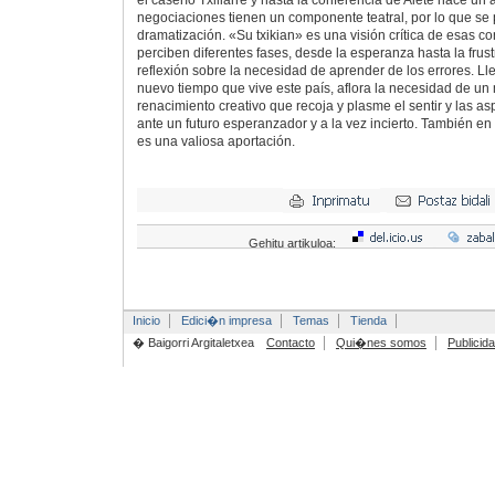
el caserío Txillarre y hasta la conferencia de Aiete hace un 
negociaciones tienen un componente teatral, por lo que se 
dramatización. «Su txikian» es una visión crítica de esas c
perciben diferentes fases, desde la esperanza hasta la frustr
reflexión sobre la necesidad de aprender de los errores. Lle
nuevo tiempo que vive este país, aflora la necesidad de un 
renacimiento creativo que recoja y plasme el sentir y las a
ante un futuro esperanzador y a la vez incierto. También en
es una valiosa aportación.
Gehitu artikuloa:
Inicio
Edici�n impresa
Temas
Tienda
� Baigorri Argitaletxea
Contacto
Qui�nes somos
Publicid