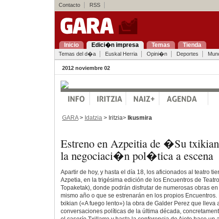
Contacto
RSS
Inicio
Edici�n impresa
Temas
Tienda
Temas del d�a
Euskal Herria
Opini�n
Deportes
Mun
2012 noviembre 02
GARA
>
Idatzia
> Iritzia>
Ikusmira
Estreno en Azpeitia de �Su txikian
la negociaci�n pol�tica a escena
Apartir de hoy, y hasta el día 18, los aficionados al teatro ti
Azpetia, en la trigésima edición de los Encuentros de Teatr
Topaketak), donde podrán disfrutar de numerosas obras en
mismo año o que se estrenarán en los propios Encuentros.
txikian («A fuego lento») la obra de Galder Perez que lleva 
conversaciones políticas de la última década, concretament