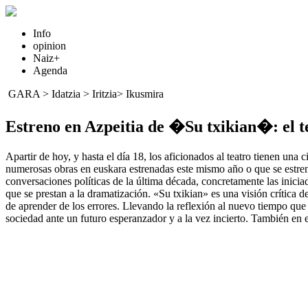
Info
opinion
Naiz+
Agenda
GARA
>
Idatzia
> Iritzia>
Ikusmira
Estreno en Azpeitia de �Su txikian�: el t
Apartir de hoy, y hasta el día 18, los aficionados al teatro tienen un
numerosas obras en euskara estrenadas este mismo año o que se estrena
conversaciones políticas de la última década, concretamente las inicia
que se prestan a la dramatización. «Su txikian» es una visión crítica de
de aprender de los errores. Llevando la reflexión al nuevo tiempo que v
sociedad ante un futuro esperanzador y a la vez incierto. También en e