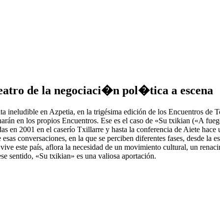
eatro de la negociaci�n pol�tica a escena
a cita ineludible en Azpetia, en la trigésima edición de los Encuentros d
rán en los propios Encuentros. Ese es el caso de «Su txikian («A fuego 
das en 2001 en el caserío Txillarre y hasta la conferencia de Aiete hace
 esas conversaciones, en la que se perciben diferentes fases, desde la es
ive este país, aflora la necesidad de un movimiento cultural, un renacim
se sentido, «Su txikian» es una valiosa aportación.