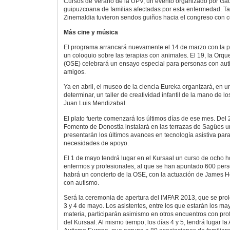
Cursos de Verano de la UPV, un evento organizado por Gau
guipuzcoana de familias afectadas por esta enfermedad. T
Zinemaldia tuvieron sendos guiños hacia el congreso con c
Más cine y música
El programa arrancará nuevamente el 14 de marzo con la p
un coloquio sobre las terapias con animales. El 19, la Orqu
(OSE) celebrará un ensayo especial para personas con auti
amigos.
Ya en abril, el museo de la ciencia Eureka organizará, en un
determinar, un taller de creatividad infantil de la mano de los
Juan Luis Mendizabal.
El plato fuerte comenzará los últimos días de ese mes. Del 
Fomento de Donostia instalará en las terrazas de Sagües u
presentarán los últimos avances en tecnología asistiva par
necesidades de apoyo.
El 1 de mayo tendrá lugar en el Kursaal un curso de ocho h
enfermos y profesionales, al que se han apuntado 600 per
habrá un concierto de la OSE, con la actuación de James Hob
con autismo.
Será la ceremonia de apertura del IMFAR 2013, que se prol
3 y 4 de mayo. Los asistentes, entre los que estarán los ma
materia, participarán asimismo en otros encuentros con pro
del Kursaal. Al mismo tiempo, los días 4 y 5, tendrá lugar 