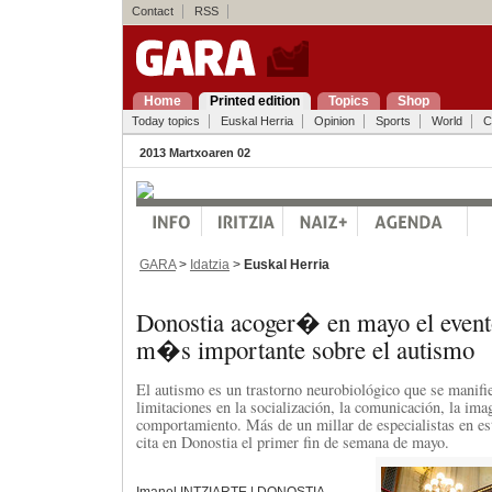
Contact
RSS
Home
Printed edition
Topics
Shop
Today topics
Euskal Herria
Opinion
Sports
World
C
2013 Martxoaren 02
GARA
>
Idatzia
>
Euskal Herria
Donostia acoger� en mayo el evento
m�s importante sobre el autismo
El autismo es un trastorno neurobiológico que se manifie
limitaciones en la socialización, la comunicación, la ima
comportamiento. Más de un millar de especialistas en es
cita en Donostia el primer fin de semana de mayo.
Imanol INTZIARTE | DONOSTIA