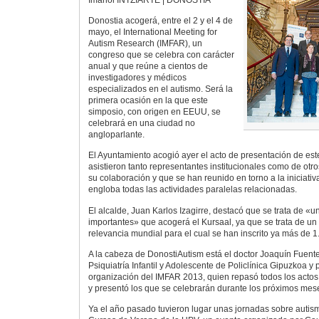
Donostia acogerá, entre el 2 y el 4 de
mayo, el International Meeting for
Autism Research (IMFAR), un
congreso que se celebra con carácter
anual y que reúne a cientos de
investigadores y médicos
especializados en el autismo. Será la
primera ocasión en la que este
simposio, con origen en EEUU, se
celebrará en una ciudad no
angloparlante.
El Ayuntamiento acogió ayer el acto de presentación de est
asistieron tanto representantes institucionales como de ot
su colaboración y que se han reunido en torno a la iniciati
engloba todas las actividades paralelas relacionadas.
El alcalde, Juan Karlos Izagirre, destacó que se trata de «
importantes» que acogerá el Kursaal, ya que se trata de un
relevancia mundial para el cual se han inscrito ya más de 1
A la cabeza de DonostiAutism está el doctor Joaquín Fuentes
Psiquiatría Infantil y Adolescente de Policlínica Gipuzkoa y 
organización del IMFAR 2013, quien repasó todos los actos 
y presentó los que se celebrarán durante los próximos mes
Ya el año pasado tuvieron lugar unas jornadas sobre autis