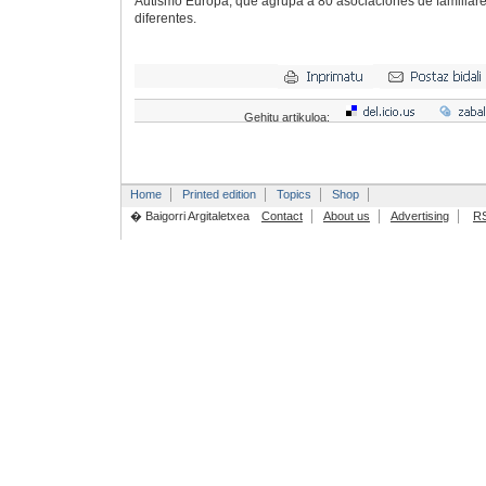
Autismo Europa, que agrupa a 80 asociaciones de familiar
diferentes.
Gehitu artikuloa:
Home
Printed edition
Topics
Shop
� Baigorri Argitaletxea
Contact
About us
Advertising
R