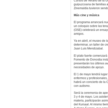
Cursos de Verano de la U
guipuzcoana de familias 
Zinemaldia tuvieron sendo
Más cine y música
El programa arrancará nu
un coloquio sobre las ter
(OSE) celebrará un ensayo
amigos.
Ya en abril, el museo de l
determinar, un taller de cr
Juan Luis Mendizabal.
El plato fuerte comenzará 
Fomento de Donostia insta
presentarán los últimos a
necesidades de apoyo.
El 1 de mayo tendrá lugar
enfermos y profesionales
habrá un concierto de la 
con autismo.
Será la ceremonia de aper
3 y 4 de mayo. Los asisten
materia, participarán asi
del Kursaal. Al mismo tiem