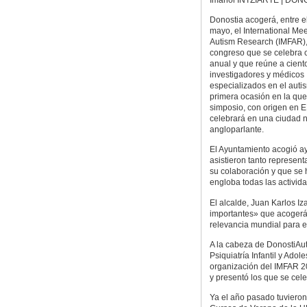
Donostia acogerá, entre el
mayo, el International Mee
Autism Research (IMFAR)
congreso que se celebra 
anual y que reúne a cient
investigadores y médicos
especializados en el auti
primera ocasión en la que
simposio, con origen en 
celebrará en una ciudad 
angloparlante.
El Ayuntamiento acogió ay
asistieron tanto represen
su colaboración y que se h
engloba todas las activid
El alcalde, Juan Karlos I
importantes» que acogerá 
relevancia mundial para el
A la cabeza de DonostiAuti
Psiquiatría Infantil y Ado
organización del IMFAR 20
y presentó los que se cel
Ya el año pasado tuvieron