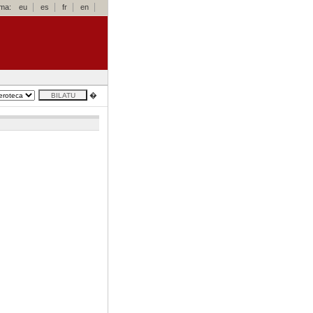
oma:
eu
es
fr
en
�