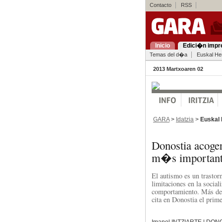
Contacto
RSS
Inicio
Edici�n impr
Temas del d�a
Euskal Her
2013 Martxoaren 02
GARA
>
Idatzia
>
Euskal 
Donostia acoge
m�s importante
El autismo es un trastor
limitaciones en la social
comportamiento. Más de u
cita en Donostia el prim
Imanol INTZIARTE | DON