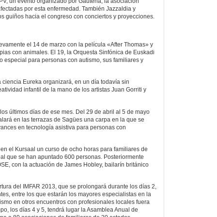
PV, un evento organizado por Gautena, la asociación
afectadas por esta enfermedad. También Jazzaldia y
s guiños hacia el congreso con conciertos y proyecciones.
evamente el 14 de marzo con la película «After Thomas» y
apias con animales. El 19, la Orquesta Sinfónica de Euskadi
 especial para personas con autismo, sus familiares y
a ciencia Eureka organizará, en un día todavía sin
eatividad infantil de la mano de los artistas Juan Gorriti y
los últimos días de ese mes. Del 29 de abril al 5 de mayo
lará en las terrazas de Sagües una carpa en la que se
vances en tecnología asistiva para personas con
 en el Kursaal un curso de ocho horas para familiares de
, al que se han apuntado 600 personas. Posteriormente
OSE, con la actuación de James Hobley, bailarín británico
tura del IMFAR 2013, que se prolongará durante los días 2,
tes, entre los que estarán los mayores especialistas en la
mismo en otros encuentros con profesionales locales fuera
po, los días 4 y 5, tendrá lugar la Asamblea Anual de