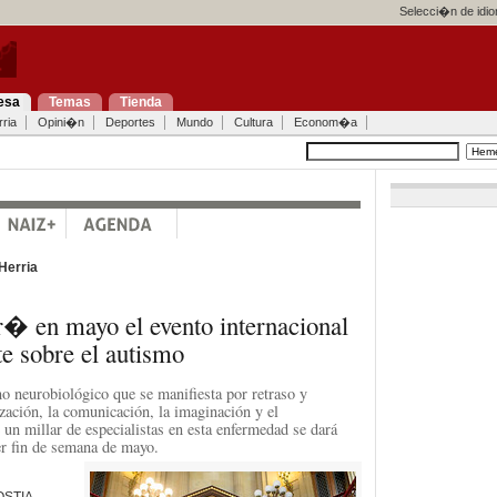
Selecci�n de idi
esa
Temas
Tienda
ria
Opini�n
Deportes
Mundo
Cultura
Econom�a
Herria
r� en mayo el evento internacional
 sobre el autismo
no neurobiológico que se manifiesta por retraso y
ización, la comunicación, la imaginación y el
n millar de especialistas en esta enfermedad se dará
er fin de semana de mayo.
OSTIA