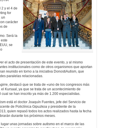
 2 y el 4 de
ting for
, un
con carácter
os de
smo. Será la
 este
EEUU, se
no
er el acto de presentación de este evento, y al mismo
tantes institucionales como de otros organismos que aportan
an reunido en torno a la iniciativa DonostiAutism, que
ades paralelas relacionadas.
zagirre, destacó que se trata de «uno de los congresos más
el Kursaal, ya que se trata de un acontecimiento de
 cual se han inscrito ya más de 1.200 especialistas.
sm está el doctor Joaquín Fuentes, jefe del Servicio de
lescente de Policlínica Gipuzkoa y presidente de la
13, quien repasó todos los actos realizados hasta la fecha
ebrarán durante los próximos meses.
 lugar unas jornadas sobre autismo en el marco de las