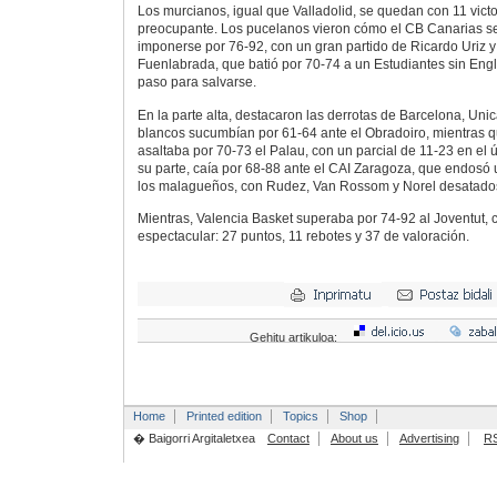
Los murcianos, igual que Valladolid, se quedan con 11 vict
preocupante. Los pucelanos vieron cómo el CB Canarias se
imponerse por 76-92, con un gran partido de Ricardo Uriz y
Fuenlabrada, que batió por 70-74 a un Estudiantes sin Engl
paso para salvarse.
En la parte alta, destacaron las derrotas de Barcelona, Uni
blancos sucumbían por 61-64 ante el Obradoiro, mientras 
asaltaba por 70-73 el Palau, con un parcial de 11-23 en el ú
su parte, caía por 68-88 ante el CAI Zaragoza, que endosó u
los malagueños, con Rudez, Van Rossom y Norel desatado
Mientras, Valencia Basket superaba por 74-92 al Joventut, 
espectacular: 27 puntos, 11 rebotes y 37 de valoración.
Gehitu artikuloa:
Home
Printed edition
Topics
Shop
� Baigorri Argitaletxea
Contact
About us
Advertising
R