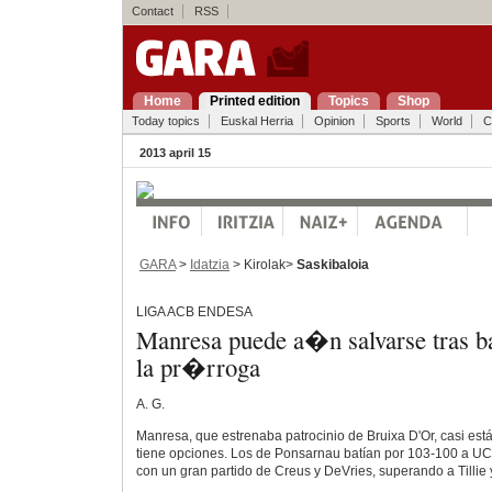
Contact
RSS
Home
Printed edition
Topics
Shop
Today topics
Euskal Herria
Opinion
Sports
World
C
2013 april 15
GARA
>
Idatzia
> Kirolak>
Saskibaloia
LIGA ACB ENDESA
Manresa puede a�n salvarse tras ba
la pr�rroga
A. G.
Manresa, que estrenaba patrocinio de Bruixa D'Or, casi es
tiene opciones. Los de Ponsarnau batían por 103-100 a UC
con un gran partido de Creus y DeVries, superando a Tillie