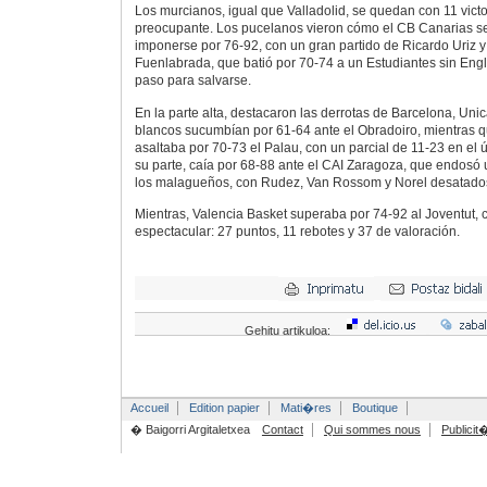
Los murcianos, igual que Valladolid, se quedan con 11 vict
preocupante. Los pucelanos vieron cómo el CB Canarias se
imponerse por 76-92, con un gran partido de Ricardo Uriz y
Fuenlabrada, que batió por 70-74 a un Estudiantes sin Engl
paso para salvarse.
En la parte alta, destacaron las derrotas de Barcelona, Uni
blancos sucumbían por 61-64 ante el Obradoiro, mientras 
asaltaba por 70-73 el Palau, con un parcial de 11-23 en el ú
su parte, caía por 68-88 ante el CAI Zaragoza, que endosó u
los malagueños, con Rudez, Van Rossom y Norel desatado
Mientras, Valencia Basket superaba por 74-92 al Joventut, 
espectacular: 27 puntos, 11 rebotes y 37 de valoración.
Gehitu artikuloa:
Accueil
Edition papier
Mati�res
Boutique
� Baigorri Argitaletxea
Contact
Qui sommes nous
Publicit