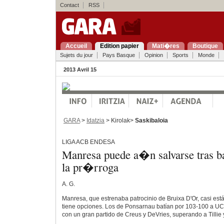
Contact
RSS
Accueil
Edition papier
Mati�res
Boutique
Sujets du jour
Pays Basque
Opinion
Sports
Monde
2013 Avril 15
GARA
>
Idatzia
> Kirolak>
Saskibaloia
LIGA ACB ENDESA
Manresa puede a�n salvarse tras ba
la pr�rroga
A. G.
Manresa, que estrenaba patrocinio de Bruixa D'Or, casi es
tiene opciones. Los de Ponsarnau batían por 103-100 a UC
con un gran partido de Creus y DeVries, superando a Tillie