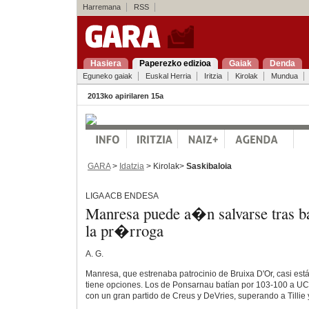
Harremana
RSS
Hasiera
Paperezko edizioa
Gaiak
Denda
Eguneko gaiak
Euskal Herria
Iritzia
Kirolak
Mundua
2013ko apirilaren 15a
GARA
>
Idatzia
> Kirolak>
Saskibaloia
LIGA ACB ENDESA
Manresa puede a�n salvarse tras ba
la pr�rroga
A. G.
Manresa, que estrenaba patrocinio de Bruixa D'Or, casi es
tiene opciones. Los de Ponsarnau batían por 103-100 a UC
con un gran partido de Creus y DeVries, superando a Tillie