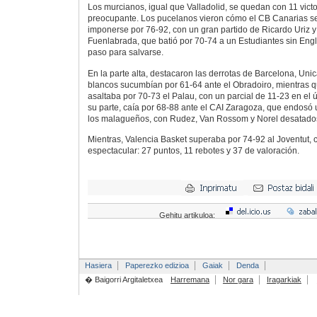
Los murcianos, igual que Valladolid, se quedan con 11 vict
preocupante. Los pucelanos vieron cómo el CB Canarias se
imponerse por 76-92, con un gran partido de Ricardo Uriz y
Fuenlabrada, que batió por 70-74 a un Estudiantes sin Engl
paso para salvarse.
En la parte alta, destacaron las derrotas de Barcelona, Uni
blancos sucumbían por 61-64 ante el Obradoiro, mientras 
asaltaba por 70-73 el Palau, con un parcial de 11-23 en el ú
su parte, caía por 68-88 ante el CAI Zaragoza, que endosó u
los malagueños, con Rudez, Van Rossom y Norel desatado
Mientras, Valencia Basket superaba por 74-92 al Joventut, 
espectacular: 27 puntos, 11 rebotes y 37 de valoración.
Gehitu artikuloa:
Hasiera
Paperezko edizioa
Gaiak
Denda
� Baigorri Argitaletxea
Harremana
Nor gara
Iragarkiak