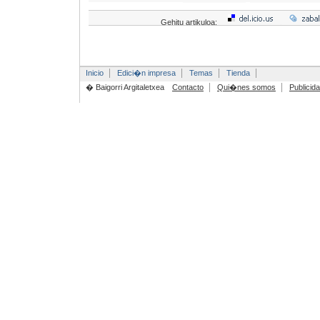
Gehitu artikuloa:
Inicio
Edici�n impresa
Temas
Tienda
� Baigorri Argitaletxea
Contacto
Qui�nes somos
Publicid