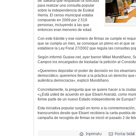
de Sakana que respaldan la solicitud
para realizar una consulta popular
sobre la independencia de Euskal
Herria. El censo municipal estaba
compuesto en 2009 por 2.519
personas, incluyendo a las que
entonces eran menores de edad.
Con este trámite y ese número de firmas se cumple el requi
que se cumpla un mes, se convoque un pleno en el que se t
establece la Ley Foral 27/2002 que regula las consultas po
Según informó Guaixe.net, ayer fueron Mikel Mundiñano, 
Campos los encargados de trasladar la petición al Consisto
«Queremos depositar el poder de decisión en los etxarriarras
democrático; queremos llevar a la práctica un derecho que
auténtica democracia», explicó Mundiñano.
Concretamente, la pregunta que se quiere hacer a la ciudad
«¿Está usted de acuerdo en que Etxarri Aranatz, como muni
forme parte de un nuevo Estado independiente de Europa?
Esta iniciativa popular surgió en torno a la conmemoración
transcurridos desde que Etxarri recibiera la carta-puebla d
campaña de recogida de firmas se inició el pasado 2 de feb