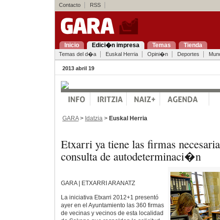
Contacto
RSS
Inicio
Edici�n impresa
Temas
Tienda
Temas del d�a
Euskal Herria
Opini�n
Deportes
Mun
2013 abril 19
GARA
>
Idatzia
>
Euskal Herria
Etxarri ya tiene las firmas necesaria
consulta de autodeterminaci�n
GARA | ETXARRI ARANATZ
La iniciativa Etxarri 2012+1 presentó
ayer en el Ayuntamiento las 360 firmas
de vecinas y vecinos de esta localidad