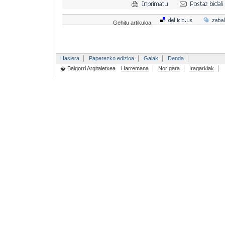
Gehitu artikuloa:
Hasiera
Paperezko edizioa
Gaiak
Denda
� Baigorri Argitaletxea
Harremana
Nor gara
Iragarkiak