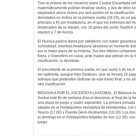
Tras la victoria de los navarros sobre Ciudad Encantada so
matemáticamente podrían finalizar sextos, y dos de ellos s
separados ahora mismo por seis puntos en la clasificación
derrotados en Iruñea en la primera vuelta (29-25), en un p
principio a fin por Anaitasuna, en el que los extremos del 
destacados de su equipo, con 10 goles del zurdo Saubich 
equipo) y 7 de Ancizu.
El Huesca parece darse por satisfecho con haber garantiz
comodidad, mientras Anaitasuna atraviesa un momento dulc
por la mejor plaza de su historia. Sus tres últimos compro
fuera, y Granollers en casa), ante rivales que pelean en la
clasificación, lo decidirán.
El precedente de la primera vuelta, en que sumó 5 de los 6
ser optimista, aunque Aitor Etxaburu -que se llevará 16 ju
subraya que pretenden disfrutar de este tramo final, y no a
otra clasificación.
BIDASOA A POR EL ASCENSO A LA ASOBAL. El Bidasoa busca
Asobal este fin de semana (tras el descenso al final de la 
una plaza en juego y cuatro aspirantes. La primera jornad
sábado en el Polideportivo Hondartza de Hondarribia, con l
Teucro (17.00) y Puente Genil-Alcobendas (19.30). Los dos
el domingo en el Polideportivo Artaleku de Irun (12.30), co
juego.