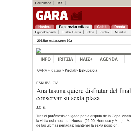
Harremana
RSS
Hasiera
Paperezko edizioa
Gaiak
Denda
Eguneko gaiak
Euskal Herria
Iritzia
Kirolak
Mundua
2013ko maiatzaren 10a
GARA
>
Idatzia
> Kirolak>
Eskubaloia
ESKUBALOIA
Anaitasuna quiere disfrutar del final
conservar su sexta plaza
J.C.E.
Tras el paréntesis obligado por la disputa de la Copa, Ana
la visita esta noche al Huesca (21.00, Hermoso y Monjo -Mad
de las últimas jornadas: mantener la sexta posición.