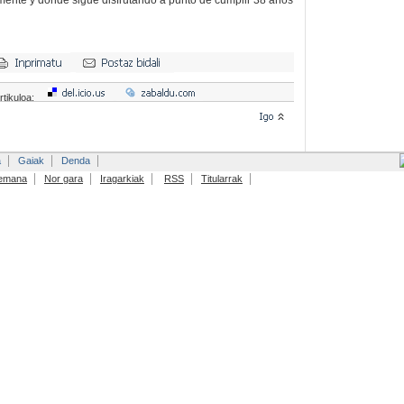
mente y donde sigue disfrutando a punto de cumplir 38 años
rtikuloa:
a
Gaiak
Denda
emana
Nor gara
Iragarkiak
RSS
Titularrak