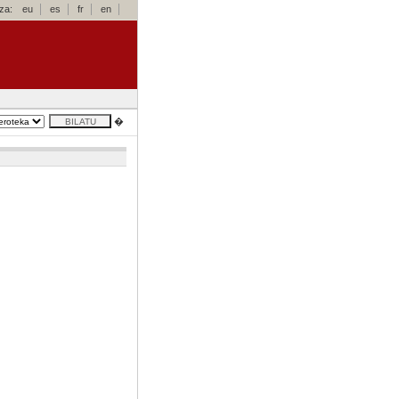
za:
eu
es
fr
en
�