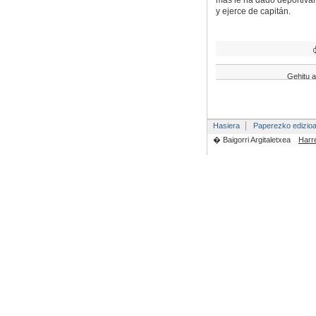
más le ha dado deportiva
y ejerce de capitán.
Gehitu a
Hasiera
Paperezko edizio
� Baigorri Argitaletxea
Harr