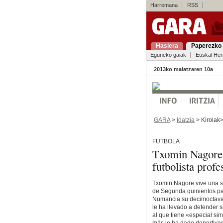
Harremana
RSS
Hasiera
Paperezko 
Eguneko gaiak
Euskal Her
2013ko maiatzaren 10a
GARA
>
Idatzia
> Kirolak
FUTBOLA
Txomin Nagore 
futbolista profe
Txomin Nagore vive una se
de Segunda quinientos par
Numancia su decimoctava 
le ha llevado a defender 
al que tiene «especial si