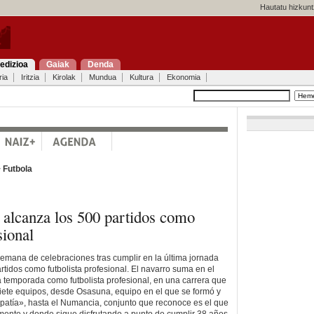
Hautatu hizkunt
edizioa
Gaiak
Denda
ria
Iritzia
Kirolak
Mundua
Kultura
Ekonomia
>
Futbola
alcanza los 500 partidos como
sional
mana de celebraciones tras cumplir en la última jornada
tidos como futbolista profesional. El navarro suma en el
temporada como futbolista profesional, en una carrera que
siete equipos, desde Osasuna, equipo en el que se formó y
mpatía», hasta el Numancia, conjunto que reconoce es el que