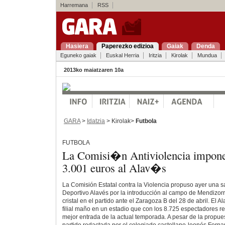
Harremana
RSS
Hasiera
Paperezko edizioa
Gaiak
Denda
Eguneko gaiak
Euskal Herria
Iritzia
Kirolak
Mundua
2013ko maiatzaren 10a
GARA
>
Idatzia
> Kirolak>
Futbola
FUTBOLA
La Comisi�n Antiviolencia impone
3.001 euros al Alav�s
La Comisión Estatal contra la Violencia propuso ayer una s
Deportivo Alavés por la introducción al campo de Mendizorr
cristal en el partido ante el Zaragoza B del 28 de abril. El A
filial maño en un estadio que con los 8.725 espectadores re
mejor entrada de la actual temporada. A pesar de la propues