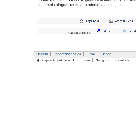
partido redactada por el colegiado castellano-leonés Fer
contempla ningún comentario referido a ese objeto.
Gehitu artikuloa:
Hasiera
Paperezko edizioa
Gaiak
Denda
� Baigorri Argitaletxea
Harremana
Nor gara
Iragarkiak