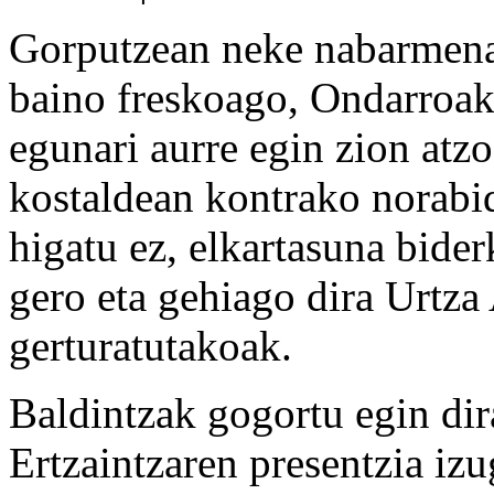
Gorputzean neke nabarmena,
baino freskoago, Ondarroa
egunari aurre egin zion atz
kostaldean kontrako norabid
higatu ez, elkartasuna bider
gero eta gehiago dira Urtza
gerturatutakoak.
Baldintzak gogortu egin di
Ertzaintzaren presentzia izu