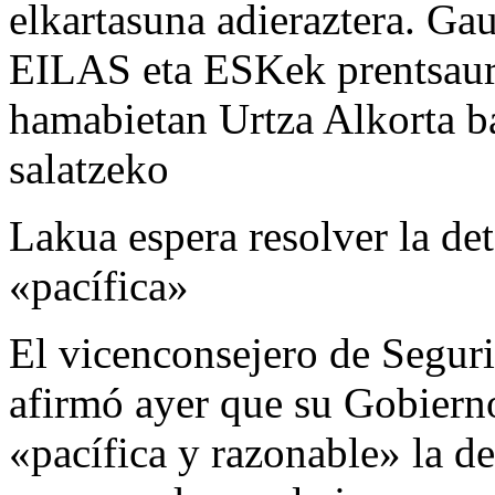
elkartasuna adieraztera. 
EILAS eta ESKek prentsaur
hamabietan Urtza Alkorta ba
salatzeko
Lakua espera resolver la de
«pacífica»
El vicenconsejero de Segur
afirmó ayer que su Gobierno
«pacífica y razonable» la d