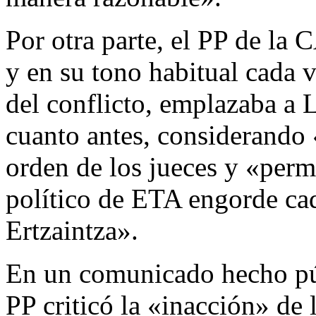
Por otra parte, el PP de la
y en su tono habitual cada v
del conflicto, emplazaba a 
cuanto antes, considerando 
orden de los jueces y «permi
político de ETA engorde cad
Ertzaintza».
En un comunicado hecho púb
PP criticó la «inacción» de 