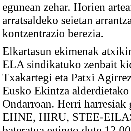
egunean zehar. Horien arte
arratsaldeko seietan arrantza
kontzentrazio berezia.
Elkartasun ekimenak atxiki
ELA sindikatuko zenbait kid
Txakartegi eta Patxi Agirrez
Eusko Ekintza alderdietako 
Ondarroan. Herri harresiak 
EHNE, HIRU, STEE-EILAS e
bateratua egingo dute 12.00