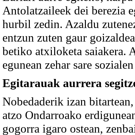
Antolatzaileek dei berezia 
hurbil zedin. Azaldu zutene
entzun zuten gaur goizaldea
betiko atxiloketa saiakera.
egunean zehar sare sozialen
Egitarauak aurrera segitz
Nobedaderik izan bitartean,
atzo Ondarroako erdigunean
gogorra igaro ostean, zenba