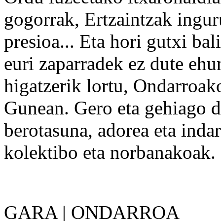
gogorrak, Ertzaintzak ingu
presioa... Eta hori gutxi bal
euri zaparradek ez dute eh
higatzerik lortu, Ondarroa
Gunean. Gero eta gehiago di
berotasuna, adorea eta indar
kolektibo eta norbanakoak.
GARA | ONDARROA