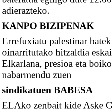
adierazteko.
KANPO BIZIPENAK
Errefuxiatu palestinar batek
oinarritutako hitzaldia esk
Elkarlana, presioa eta boiko
nabarmendu zuen
sindikatuen BABESA
ELAko zenbait kide Aske Gu