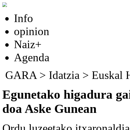
Info
opinion
Naiz+
Agenda
GARA
>
Idatzia
>
Euskal 
Egunetako higadura gai
doa Aske Gunean
Ordu luzeetako itxaronaldia