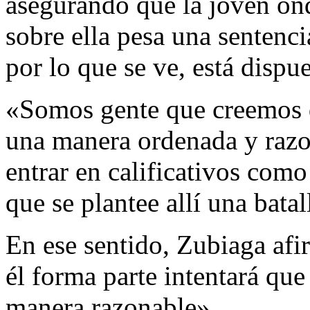
asegurando que la joven on
sobre ella pesa una sentenc
por lo que se ve, está dispu
«Somos gente que creemos q
una manera ordenada y razon
entrar en calificativos como
que se plantee allí una batal
En ese sentido, Zubiaga af
él forma parte intentará qu
manera razonable».