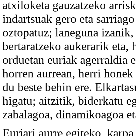
atxiloketa gauzatzeko arris
indartsuak gero eta sarriago
oztopatuz; laneguna izanik,
bertaratzeko aukerarik eta, 
orduetan euriak agerraldia 
horren aurrean, herri honek
du beste behin ere. Elkartas
higatu; aitzitik, biderkatu
zabalagoa, dinamikoagoa eta
Euriari aurre egiteko, karp