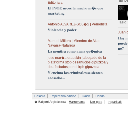
Editoriala
El PSOE necesita mucho m�s que
marketing
Tasio
Antonio ALVAREZ-SOL�S | Periodista
Violencia y poder
Juanjo
Hay m
Manuel Millera | Miembro de Attac
puede
Navarra-Nafarroa
no?
La mentira como arma qu�mica
jose mar�a erauskin | abogado de la
plataforma stop desahucios gipuzkoa y
de afectados por el irph gipuzkoa
Y encima los criminales se sienten
acosados...
Hasiera
Paperezko edizioa
Gaiak
Denda
� Baigorri Argitaletxea
Harremana
Nor gara
Iragarkiak