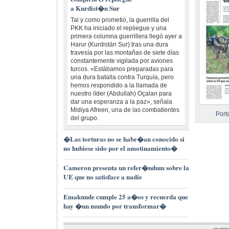
a Kurdist�n Sur
Tal y como prometió, la guerrilla del
PKK ha iniciado el repliegue y una
primera columna guerrillera llegó ayer a
Harur (Kurdistán Sur) tras una dura
travesía por las montañas de siete días
constantemente vigilada por aviones
turcos. «Estábamos preparadas para
una dura batalla contra Turquía, pero
hemos respondido a la llamada de
nuestro líder (Abdullah) Oçalan para
dar una esperanza a la paz», señala
Midiya Afreen, una de las combatientes
Port
del grupo.
�Las torturas no se habr�an conocido si
no hubiese sido por el amotinamiento�
Cameron presenta un refer�ndum sobre la
UE que no satisface a nadie
Emakunde cumple 25 a�os y recuerda que
hay �un mundo por transformar�