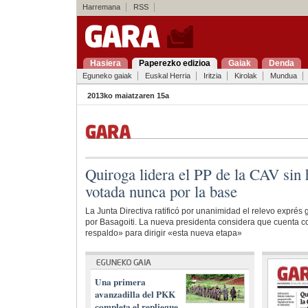
Harremana
RSS
Hasiera
Paperezko edizioa
Gaiak
Denda
Eguneko gaiak
Euskal Herria
Iritzia
Kirolak
Mundua
2013ko maiatzaren 15a
Quiroga lidera el PP de la CAV sin 
votada nunca por la base
La Junta Directiva ratificó por unanimidad el relevo expré
por Basagoiti. La nueva presidenta considera que cuenta co
respaldo» para dirigir «esta nueva etapa»
Una primera
avanzadilla del PKK
completa el repliegue