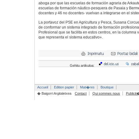
aboga por que las escuelas de formación agraria de Arkaute,
escuelas de formación náutico-pesquera de Pasaia y Berm
docentes y 46 no docentes- vuelvan a integrarse en el sist
La portavoz del PSE en Agricultura y Pesca, Susana Corcue
de conformar un sistema integrado de formación profesional
Profesional que se facilita en estos centros, en la columna v
que representa el sistema educativo».
Gehitu artikuloa:
Accueil
Edition papier
Mati�res
Boutique
� Baigorri Argitaletxea
Contact
Qui sommes nous
Publicit