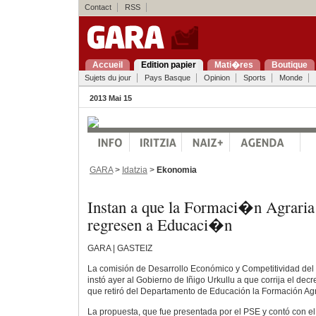
Contact
RSS
Accueil
Edition papier
Mati�res
Boutique
Sujets du jour
Pays Basque
Opinion
Sports
Monde
2013 Mai 15
GARA
>
Idatzia
>
Ekonomia
Instan a que la Formaci�n Agraria
regresen a Educaci�n
GARA | GASTEIZ
La comisión de Desarrollo Económico y Competitividad del
instó ayer al Gobierno de Iñigo Urkullu a que corrija el dec
que retiró del Departamento de Educación la Formación Ag
La propuesta, que fue presentada por el PSE y contó con el