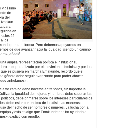
u vigésimo
sede de
ora del
, Izaskun
ta para
eguidos en
e estos 25
 a los
mundo por transformar. Pero debemos apoyarnos en lo
rnos de que avanzar hacia la igualdad, siendo un camino
mera», añadió.
 una amplia representación política e institucional,
uro trabajo realizado por el movimiento feminista y por los
e que se pusiera en marcha Emakunde, recordó que el
 de género debe seguir avanzando para poder «hacer
a que anhelamos».
e este camino debe hacerse entre todos, sin importar la
Cultivar la igualdad de mujeres y hombres debe superar las
s políticos, debe primarse sobre los intereses particulares de
des, debe estar por encima de las distintas maneras de
cluso del hecho de ser hombres o mujeres. La lucha por la
e equipo y esto es algo que Emakunde nos ha ayudado a
os», explicó con orgullo.