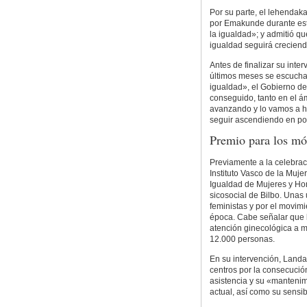
Por su parte, el lehendaka
por Emakunde durante est
la igualdad»; y admitió que
igualdad seguirá creciend
Antes de finalizar su inte
últimos meses se escucha
igualdad», el Gobierno de
conseguido, tanto en el á
avanzando y lo vamos a h
seguir ascendiendo en po
Premio para los mó
Previamente a la celebraci
Instituto Vasco de la Muj
Igualdad de Mujeres y Ho
sicosocial de Bilbo. Unas
feministas y por el movimi
época. Cabe señalar que l
atención ginecológica a m
12.000 personas.
En su intervención, Landa
centros por la consecució
asistencia y su «mantenim
actual, así como su sensi