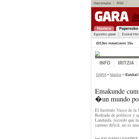
Harremana
RSS
Hasiera
Paperezko 
Eguneko gaiak
Euskal Her
2013ko maiatzaren 15a
GARA
>
Idatzia
>
Euskal 
Emakunde cump
�un mundo por
El Instituto Vasco de la
Rodeada de políticos y a
Landaida, recordó que la
camino difícil, no es un
Ion SALGADO | GASTEIZ