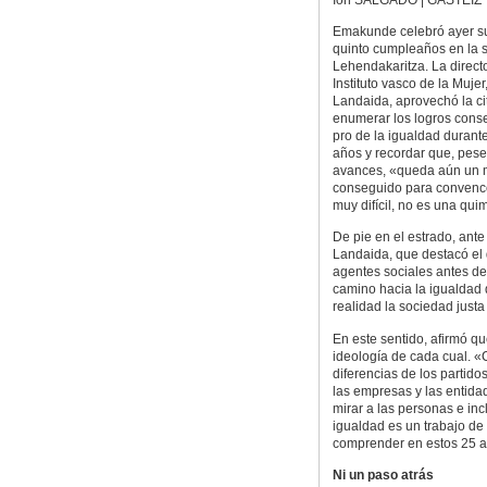
Emakunde celebró ayer s
quinto cumpleaños en la 
Lehendakaritza. La direct
Instituto vasco de la Mujer
Landaida, aprovechó la ci
enumerar los logros cons
pro de la igualdad durant
años y recordar que, pese
avances, «queda aún un 
conseguido para convence
muy difícil, no es una qui
De pie en el estrado, ante
Landaida, que destacó el d
agentes sociales antes d
camino hacia la igualdad
realidad la sociedad just
En este sentido, afirmó qu
ideología de cada cual. «
diferencias de los partido
las empresas y las entida
mirar a las personas e in
igualdad es un trabajo d
comprender en estos 25 añ
Ni un paso atrás