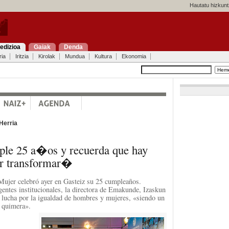
Hautatu hizkunt
edizioa
Gaiak
Denda
ria
Iritzia
Kirolak
Mundua
Kultura
Ekonomia
Herria
le 25 a�os y recuerda que hay
 transformar�
 Mujer celebró ayer en Gasteiz su 25 cumpleaños.
gentes institucionales, la directora de Emakunde, Izaskun
 lucha por la igualdad de hombres y mujeres, «siendo un
a quimera».