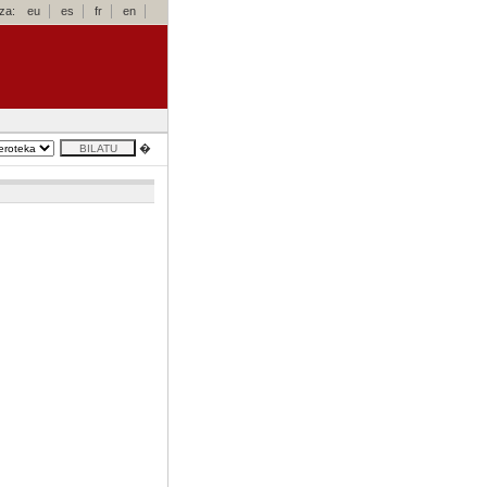
za:
eu
es
fr
en
�