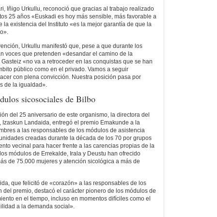
ri, Iñigo Urkullu, reconoció que gracias al trabajo realizado
os 25 años «Euskadi es hoy más sensible, más favorable a
 la existencia del Instituto «es la mejor garantía de que la
o».
rvención, Urkullu manifestó que, pese a que durante los
n voces que pretenden «desandar el camino de la
 Gasteiz «no va a retroceder en las conquistas que se han
mbito público como en el privado. Vamos a seguir
acer con plena convicción. Nuestra posición pasa por
s de la igualdad».
dulos sicosociales de Bilbo
ón del 25 aniversario de este organismo, la directora del
er, Izaskun Landaida, entregó el premio Emakunde a la
mbres a las responsables de los módulos de asistencia
 unidades creadas durante la década de los 70 por grupos
ento vecinal para hacer frente a las carencias propias de la
os módulos de Errekalde, Irala y Deustu han ofrecido
ás de 75.000 mujeres y atención sicológica a más de
ida, que felicitó de «corazón» a las responsables de los
n del premio, destacó el carácter pionero de los módulos de
iento en el tiempo, incluso en momentos difíciles como el
bilidad a la demanda social».