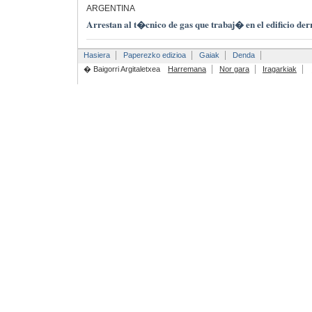
ARGENTINA
Arrestan al t�cnico de gas que trabaj� en el edificio d
Hasiera
Paperezko edizioa
Gaiak
Denda
� Baigorri Argitaletxea
Harremana
Nor gara
Iragarkiak