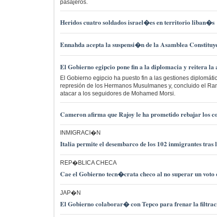
pasajeros.
Heridos cuatro soldados israel�es en territorio liban�s
Ennahda acepta la suspensi�n de la Asamblea Constitu
El Gobierno egipcio pone fin a la diplomacia y reitera la
El Gobierno egipcio ha puesto fin a las gestiones diplomáti
represión de los Hermanos Musulmanes y, concluido el Ra
atacar a los seguidores de Mohamed Morsi.
Cameron afirma que Rajoy le ha prometido rebajar los co
INMIGRACI�N
Italia permite el desembarco de los 102 inmigrantes tras 
REP�BLICA CHECA
Cae el Gobierno tecn�crata checo al no superar un voto 
JAP�N
El Gobierno colaborar� con Tepco para frenar la filtra