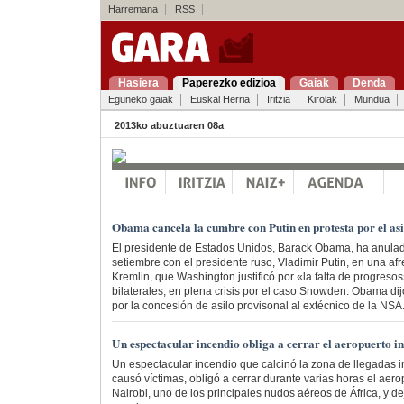
Harremana
RSS
Hasiera
Paperezko edizioa
Gaiak
Denda
Eguneko gaiak
Euskal Herria
Iritzia
Kirolak
Mundua
2013ko abuztuaren 08a
Obama cancela la cumbre con Putin en protesta por el as
El presidente de Estados Unidos, Barack Obama, ha anulad
setiembre con el presidente ruso, Vladimir Putin, en una afre
Kremlin, que Washington justificó por «la falta de progresos
bilaterales, en plena crisis por el caso Snowden. Obama di
por la concesión de asilo provisonal al extécnico de la NSA
Un espectacular incendio obliga a cerrar el aeropuerto i
Un espectacular incendio que calcinó la zona de llegadas 
causó víctimas, obligó a cerrar durante varias horas el aero
Nairobi, uno de los principales nudos aéreos de África, y de