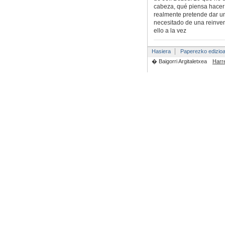
cabeza, qué piensa hacer c
realmente pretende dar un
necesitado de una reinven
ello a la vez
Hasiera
Paperezko edizio
� Baigorri Argitaletxea
Harr