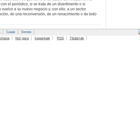
on el periódico; si se trata de un divertimento o si
 vuelco a su nuevo negocio y, con ello, a un sector
ción, de una reconversión, de un renacimiento o de todo
a
Gaiak
Denda
emana
Nor gara
Iragarkiak
RSS
Titularrak