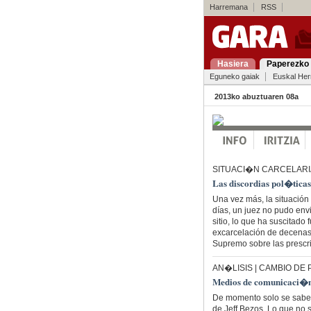
Harremana
RSS
Hasiera
Paperezko 
Eguneko gaiak
Euskal Her
2013ko abuztuaren 08a
SITUACI�N CARCELARI
Las discordias pol�ticas
Una vez más, la situación
días, un juez no pudo envi
sitio, lo que ha suscitado 
excarcelación de decenas 
Supremo sobre las prescr
AN�LISIS | CAMBIO DE
Medios de comunicaci�n, l
De momento solo se sabe 
de Jeff Bezos. Lo que no 