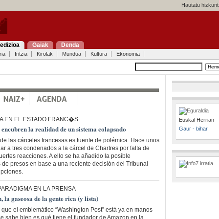
Hautatu hizkunt
edizioa
Gaiak
Denda
ria
Iritzia
Kirolak
Mundua
Kultura
Ekonomia
A EN EL ESTADO FRANC�S
Euskal Herrian
 encubren la realidad de un sistema colapsado
Gaur - bihar
 de las cárceles francesas es fuente de polémica. Hace unos
ar a tres condenados a la cárcel de Chartres por falta de
fuertes reacciones. A ello se ha añadido la posible
de presos en base a una reciente decisión del Tribunal
ipciones.
 PARADIGMA EN LA PRENSA
a gaseosa de la gente rica (y lista)
que el emblemático “Washington Post” está ya en manos
se sabe bien es qué tiene el fundador de Amazon en la