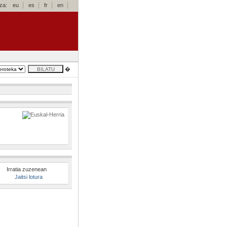
za:
eu
es
fr
en
�
Irratia zuzenean
Jaitsi lotura