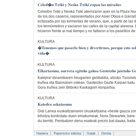
Celed�n Txiki y Neska Txiki copan las miradas
Celedón Txiki y Neska Txiki aterrizaron ayer en la Plaza N
de los dos caseros, representados por Asier Otxoa e Izarrait
eclipsada por las tormentas de verano, que, a partir de las 
los termómetros y vaciaron las calles de la capital alavesa.
hicieron frente al mal tiempo y no faltaron a los paseíllos de 
KULTURA
�Tenemos que pasarlo bien y divertirnos, porque esto sol
vida�
KULTURA
Elkartasuna, aurrera egiteko gakoa Gasteizko jaietako 
Kalejira! dinamikaren hirugarren geldialdia, atzoko Txosn
Iruñea eta Baionaren ostean, Gasteizko Gazte Karpan batu 
Gora Iruñea zein Bilboko Kaskagorri konpartsa.
KULTURA
Katedra askatasuna
Didi Larrea euskaltzainaren (euskaltzaina «beste gauza zo
bihotza konkistatu duen emakumeak, Nora Stewartek, bere 
du berriki. Pentsatzen dena esateak prezio bat dauka, baita 
Hasiera
Paperezko edizioa
Gaiak
Denda