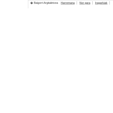
� Baigorri Argitaletxea
Harremana
Nor gara
Iragarkiak