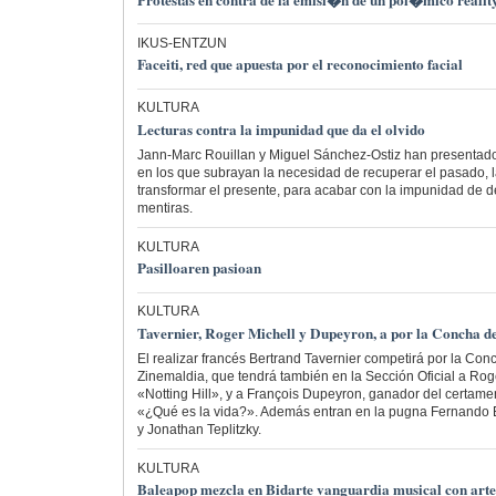
Protestas en contra de la emisi�n de un pol�mico realit
IKUS-ENTZUN
Faceiti, red que apuesta por el reconocimiento facial
KULTURA
Lecturas contra la impunidad que da el olvido
Jann-Marc Rouillan y Miguel Sánchez-Ostiz han presentado
en los que subrayan la necesidad de recuperar el pasado, l
transformar el presente, para acabar con la impunidad de d
mentiras.
KULTURA
Pasilloaren pasioan
KULTURA
Tavernier, Roger Michell y Dupeyron, a por la Concha d
El realizar francés Bertrand Tavernier competirá por la Con
Zinemaldia, que tendrá también en la Sección Oficial a Roge
«Notting Hill», y a François Dupeyron, ganador del certam
«¿Qué es la vida?». Además entran en la pugna Fernando
y Jonathan Teplitzky.
KULTURA
Baleapop mezcla en Bidarte vanguardia musical con arte