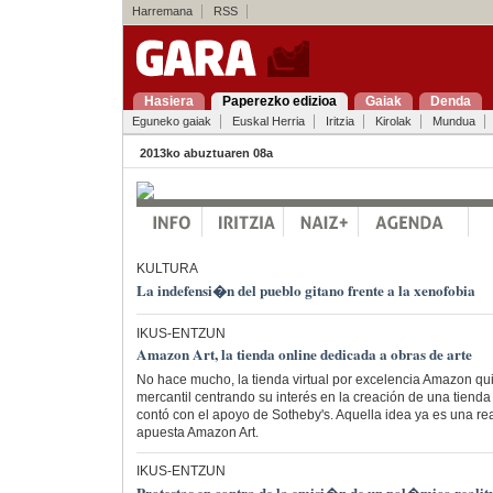
Harremana
RSS
Hasiera
Paperezko edizioa
Gaiak
Denda
Eguneko gaiak
Euskal Herria
Iritzia
Kirolak
Mundua
2013ko abuztuaren 08a
KULTURA
La indefensi�n del pueblo gitano frente a la xenofobia
IKUS-ENTZUN
Amazon Art, la tienda online dedicada a obras de arte
No hace mucho, la tienda virtual por excelencia Amazon qu
mercantil centrando su interés en la creación de una tienda vi
contó con el apoyo de Sotheby's. Aquella idea ya es una re
apuesta Amazon Art.
IKUS-ENTZUN