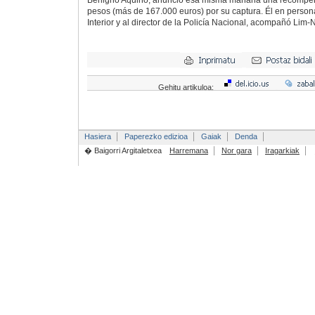
Benigno Aquino, anunció esa misma mañana una recompen
pesos (más de 167.000 euros) por su captura. Él en persona,
Interior y al director de la Policía Nacional, acompañó Lim
Gehitu artikuloa:
Hasiera
Paperezko edizioa
Gaiak
Denda
� Baigorri Argitaletxea
Harremana
Nor gara
Iragarkiak