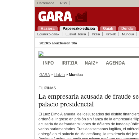
Harremana
RSS
Hasiera
Paperezko edizioa
Gaiak
Denda
Eguneko gaiak
Euskal Herria
Iritzia
Kirolak
Mundua
2013ko abuztuaren 30a
GARA
>
Idatzia
>
Mundua
FILIPINAS
La empresaria acusada de fraude se 
palacio presidencial
El juez Elmo Alameda, de los juzgados del distrito financie
ordenó el ingreso en prisión sin fianza de la empresaria fil
acusada de defraudar millones de dólares de fondos públi
varios parlamentarios. Tras dos semanas fugitiva, el miérco
entregó en el palacio de Malacañang, la residencia del jefe 