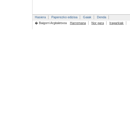
Hasiera
Paperezko edizioa
Gaiak
Denda
� Baigorri Argitaletxea
Harremana
Nor gara
Iragarkiak