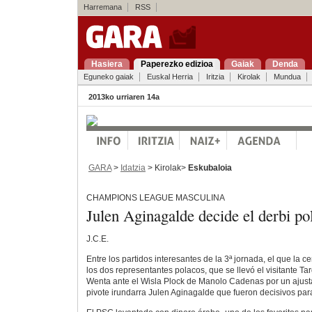
Harremana
RSS
Hasiera
Paperezko edizioa
Gaiak
Denda
Eguneko gaiak
Euskal Herria
Iritzia
Kirolak
Mundua
2013ko urriaren 14a
GARA
>
Idatzia
> Kirolak>
Eskubaloia
CHAMPIONS LEAGUE MASCULINA
Julen Aginagalde decide el derbi po
J.C.E.
Entre los partidos interesantes de la 3ª jornada, el que la ce
los dos representantes polacos, que se llevó el visitante T
Wenta ante el Wisla Plock de Manolo Cadenas por un ajust
pivote irundarra Julen Aginagalde que fueron decisivos para