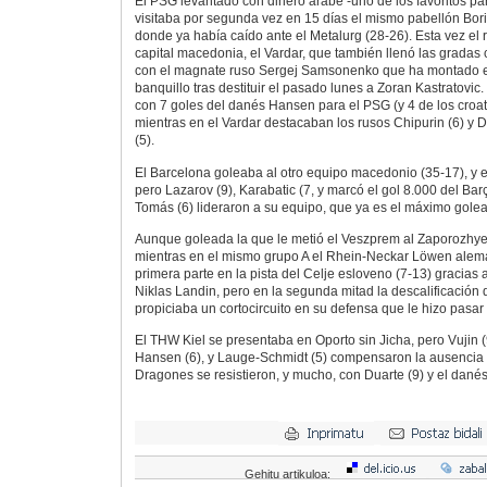
El PSG levantado con dinero árabe -uno de los favoritos pa
visitaba por segunda vez en 15 días el mismo pabellón Bori
donde ya había caído ante el Metalurg (28-26). Esta vez el ri
capital macedonia, el Vardar, que también llenó las gradas
con el magnate ruso Sergej Samsonenko que ha montado e
banquillo tras destituir el pasado lunes a Zoran Kastratovic. 
con 7 goles del danés Hansen para el PSG (y 4 de los croata
mientras en el Vardar destacaban los rusos Chipurin (6) y D
(5).
El Barcelona goleaba al otro equipo macedonio (35-17), y 
pero Lazarov (9), Karabatic (7, y marcó el gol 8.000 del B
Tomás (6) lideraron a su equipo, que ya es el máximo gol
Aunque goleada la que le metió el Veszprem al Zaporozhye
mientras en el mismo grupo A el Rhein-Neckar Löwen alem
primera parte en la pista del Celje esloveno (7-13) gracias 
Niklas Landin, pero en la segunda mitad la descalificació
propiciaba un cortocircuito en su defensa que le hizo pasar 
El THW Kiel se presentaba en Oporto sin Jicha, pero Vujin (9
Hansen (6), y Lauge-Schmidt (5) compensaron la ausencia 
Dragones se resistieron, y mucho, con Duarte (9) y el danés 
Gehitu artikuloa: