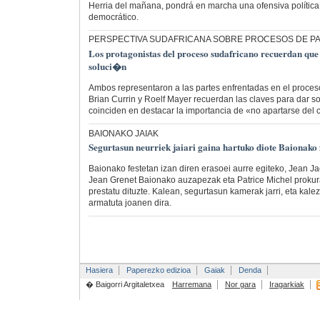
Herria del mañana, pondrá en marcha una ofensiva política
democrático.
PERSPECTIVA SUDAFRICANA SOBRE PROCESOS DE P
Los protagonistas del proceso sudafricano recuerdan que
soluci�n
Ambos representaron a las partes enfrentadas en el proces
Brian Currin y Roelf Mayer recuerdan las claves para dar sol
coinciden en destacar la importancia de «no apartarse del
BAIONAKO JAIAK
Segurtasun neurriek jaiari gaina hartuko diote Baionako 
Baionako festetan izan diren erasoei aurre egiteko, Jean J
Jean Grenet Baionako auzapezak eta Patrice Michel prokur
prestatu dituzte. Kalean, segurtasun kamerak jarri, eta kalez
armatuta joanen dira.
Hasiera
Paperezko edizioa
Gaiak
Denda
� Baigorri Argitaletxea
Harremana
Nor gara
Iragarkiak