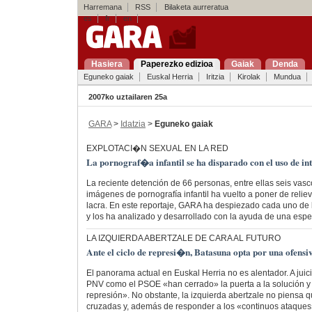
Harremana
RSS
Bilaketa aurreratua
es
fr
en
Hasiera
Paperezko edizioa
Gaiak
Denda
Eguneko gaiak
Euskal Herria
Iritzia
Kirolak
Mundua
2007ko uztailaren 25a
GARA
>
Idatzia
>
Eguneko gaiak
EXPLOTACI�N SEXUAL EN LA RED
La pornograf�a infantil se ha disparado con el uso de in
La reciente detención de 66 personas, entre ellas seis vasc
imágenes de pornografía infantil ha vuelto a poner de relie
lacra. En este reportaje, GARA ha despiezado cada uno de l
y los ha analizado y desarrollado con la ayuda de una espec
LA IZQUIERDA ABERTZALE DE CARA AL FUTURO
Ante el ciclo de represi�n, Batasuna opta por una ofen
El panorama actual en Euskal Herria no es alentador. A juic
PNV como el PSOE «han cerrado» la puerta a la solución y 
represión». No obstante, la izquierda abertzale no piensa
cruzadas y, además de responder a los «continuos ataques»