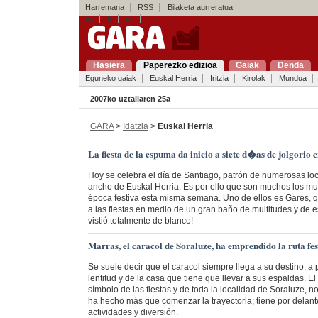
Harremana
RSS
Bilaketa aurreratua
es
fr
en
Hasiera
Paperezko edizioa
Gaiak
Denda
Eguneko gaiak
Euskal Herria
Iritzia
Kirolak
Mundua
2007ko uztailaren 25a
GARA
>
Idatzia
>
Euskal Herria
La fiesta de la espuma da inicio a siete d�as de jolgorio 
Hoy se celebra el día de Santiago, patrón de numerosas loc
ancho de Euskal Herria. Es por ello que son muchos los mu
época festiva esta misma semana. Uno de ellos es Gares, q
a las fiestas en medio de un gran baño de multitudes y de 
vistió totalmente de blanco!
Marras, el caracol de Soraluze, ha emprendido la ruta fes
Se suele decir que el caracol siempre llega a su destino, 
lentitud y de la casa que tiene que llevar a sus espaldas. E
símbolo de las fiestas y de toda la localidad de Soraluze, 
ha hecho más que comenzar la trayectoria; tiene por delant
actividades y diversión.