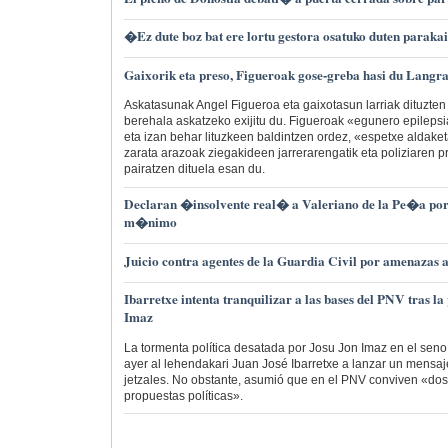
�Ez dute boz bat ere lortu gestora osatuko duten paraka
Gaixorik eta preso, Figueroak gose-greba hasi du Langr
Askatasunak Angel Figueroa eta gaixotasun larriak dituzte
berehala askatzeko exijitu du. Figueroak «egunero epilepsia
eta izan behar lituzkeen baldintzen ordez, «espetxe aldaket
zarata arazoak ziegakideen jarrerarengatik eta poliziaren p
pairatzen dituela esan du.
Declaran �insolvente real� a Valeriano de la Pe�a por 
m�nimo
Juicio contra agentes de la Guardia Civil por amenazas a
Ibarretxe intenta tranquilizar a las bases del PNV tras l
Imaz
La tormenta política desatada por Josu Jon Imaz en el seno 
ayer al lehendakari Juan José Ibarretxe a lanzar un mensaje
jetzales. No obstante, asumió que en el PNV conviven «dos 
propuestas políticas».