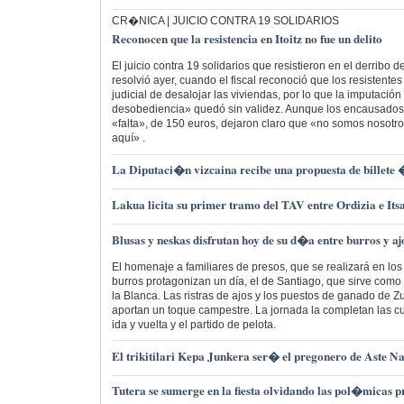
CR�NICA | JUICIO CONTRA 19 SOLIDARIOS
Reconocen que la resistencia en Itoitz no fue un delito
El juicio contra 19 solidarios que resistieron en el derribo de
resolvió ayer, cuando el fiscal reconoció que los resistent
judicial de desalojar las viviendas, por lo que la imputación
desobediencia» quedó sin validez. Aunque los encausados 
«falta», de 150 euros, dejaron claro que «no somos nosotro
aquí» .
La Diputaci�n vizcaina recibe una propuesta de billete 
Lakua licita su primer tramo del TAV entre Ordizia e It
Blusas y neskas disfrutan hoy de su d�a entre burros y aj
El homenaje a familiares de presos, que se realizará en los 
burros protagonizan un día, el de Santiago, que sirve como 
la Blanca. Las ristras de ajos y los puestos de ganado de Zu
aportan un toque campestre. La jornada la completan las cu
ida y vuelta y el partido de pelota.
El trikitilari Kepa Junkera ser� el pregonero de Aste N
Tutera se sumerge en la fiesta olvidando las pol�micas p