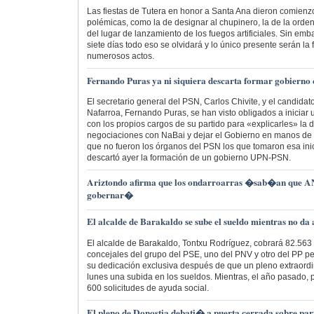
Las fiestas de Tutera en honor a Santa Ana dieron comienzo
polémicas, como la de designar al chupinero, la de la orden
del lugar de lanzamiento de los fuegos artificiales. Sin emb
siete días todo eso se olvidará y lo único presente serán la fi
numerosos actos.
Fernando Puras ya ni siquiera descarta formar gobiern
El secretario general del PSN, Carlos Chivite, y el candidat
Nafarroa, Fernando Puras, se han visto obligados a iniciar
con los propios cargos de su partido para «explicarles» la 
negociaciones con NaBai y dejar el Gobierno en manos d
que no fueron los órganos del PSN los que tomaron esa ini
descartó ayer la formación de un gobierno UPN-PSN.
Ariztondo afirma que los ondarroarras �sab�an que 
gobernar�
El alcalde de Barakaldo se sube el sueldo mientras no da
El alcalde de Barakaldo, Tontxu Rodríguez, cobrará 82.563 
concejales del grupo del PSE, uno del PNV y otro del PP pe
su dedicación exclusiva después de que un pleno extraord
lunes una subida en los sueldos. Mientras, el año pasado,
600 solicitudes de ayuda social.
El pleno de Donostia debati� a puerta cerrada sobre pa