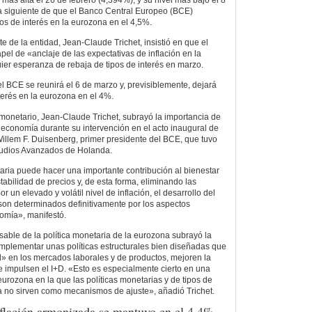
 más alta el 26 de febrero (4,394%), y su nivel más bajo el 8
ía siguiente de que el Banco Central Europeo (BCE)
os de interés en la eurozona en el 4,5%.
e de la entidad, Jean-Claude Trichet, insistió en que el
el de «anclaje de las expectativas de inflación en la
ier esperanza de rebaja de tipos de interés en marzo.
l BCE se reunirá el 6 de marzo y, previsiblemente, dejará
nterés en la eurozona en el 4%.
o monetario, Jean-Claude Trichet, subrayó la importancia de
a economía durante su intervención en el acto inaugural de
Willem F. Duisenberg, primer presidente del BCE, que tuvo
Estudios Avanzados de Holanda.
aria puede hacer una importante contribución al bienestar
abilidad de precios y, de esta forma, eliminando las
 un elevado y volátil nivel de inflación, el desarrollo del
son determinados definitivamente por los aspectos
omía», manifestó.
sable de la política monetaria de la eurozona subrayó la
implementar unas políticas estructurales bien diseñadas que
d» en los mercados laborales y de productos, mejoren la
e impulsen el I+D. «Esto es especialmente cierto en una
urozona en la que las políticas monetarias y de tipos de
a no sirven como mecanismos de ajuste», añadió Trichet.
nflación armonizada se mantuvo en el 4,4%