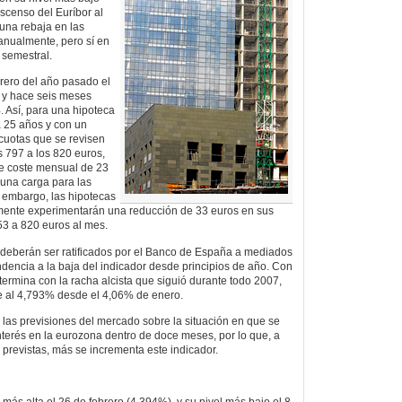
escenso del Euríbor al
na rebaja en las
anualmente, pero sí en
 semestral.
rero del año pasado el
 y hace seis meses
. Así, para una hipoteca
 25 años y con un
 cuotas que se revisen
 797 a los 820 euros,
re coste mensual de 23
 una carga para las
n embargo, las hipotecas
mente experimentarán una reducción de 33 euros en sus
53 a 820 euros al mes.
 deberán ser ratificados por el Banco de España a mediados
ndencia a la baja del indicador desde principios de año. Con
termina con la racha alcista que siguió durante todo 2007,
e al 4,793% desde el 4,06% de enero.
a las previsiones del mercado sobre la situación en que se
interés en la eurozona dentro de doce meses, por lo que, a
revistas, más se incrementa este indicador.