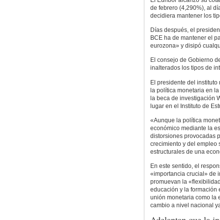
El Euribor alcanzó su cota
de febrero (4,290%), al d
decidiera mantener los tip
Días después, el president
BCE ha de mantener el pap
eurozona» y disipó cualqu
El consejo de Gobierno de
inalterados los tipos de i
El presidente del institut
la política monetaria en l
la beca de investigación 
lugar en el Instituto de 
«Aunque la política monet
económico mediante la est
distorsiones provocadas por
crecimiento y del empleo 
estructurales de una econ
En este sentido, el respon
«importancia crucial» de 
promuevan la «flexibilida
educación y la formación 
unión monetaria como la e
cambio a nivel nacional y
Adelantan que la i