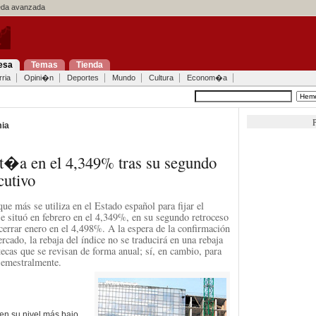
a avanzada
esa
Temas
Tienda
ria
Opini�n
Deportes
Mundo
Cultura
Econom�a
P
ia
it�a en el 4,349% tras su segundo
cutivo
que más se utiliza en el Estado español para fijar el
 se situó en febrero en el 4,349%, en su segundo retroceso
 cerrar enero en el 4,498%. A la espera de la confirmación
ercado, la rebaja del índice no se traducirá en una rebaja
tecas que se revisan de forma anual; sí, en cambio, para
semestralmente.
 en su nivel más bajo