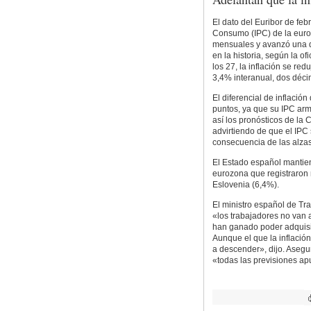
El dato del Euribor de feb
Consumo (IPC) de la euro
mensuales y avanzó una dé
en la historia, según la of
los 27, la inflación se re
3,4% interanual, dos déc
El diferencial de inflació
puntos, ya que su IPC ar
así los pronósticos de la
advirtiendo de que el IP
consecuencia de las alzas 
El Estado español mantien
eurozona que registraron 
Eslovenia (6,4%).
El ministro español de Tr
«los trabajadores no van a
han ganado poder adquisit
Aunque el que la inflaci
a descender», dijo. Aseg
«todas las previsiones ap