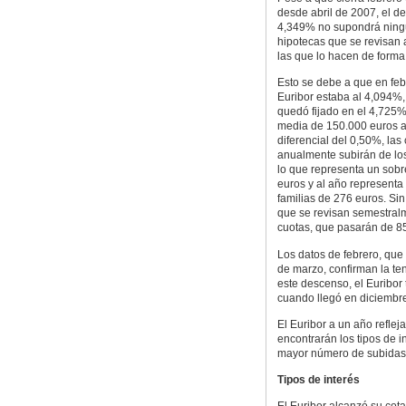
desde abril de 2007, el d
4,349% no supondrá ningu
hipotecas que se revisan 
las que lo hacen de forma
Esto se debe a que en feb
Euribor estaba al 4,094%,
quedó fijado en el 4,725%
media de 150.000 euros a
diferencial del 0,50%, las
anualmente subirán de los
lo que representa un sob
euros y al año representa
familias de 276 euros. Si
que se revisan semestral
cuotas, que pasarán de 8
Los datos de febrero, que
de marzo, confirman la te
este descenso, el Euribor 
cuando llegó en diciembr
El Euribor a un año reflej
encontrarán los tipos de 
mayor número de subidas p
Tipos de interés