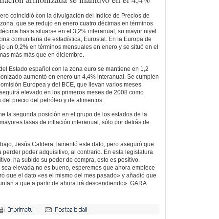
rero coincidió con la divulgación del Indice de Precios de
zona, que se redujo en enero cuatro décimas en términos
cima hasta situarse en el 3,2% interanual, su mayor nivel
icina comunitaria de estadística, Eurostat. En la Europa de
dujo un 0,2% en términos mensuales en enero y se situó en el
imas más más que en diciembre.
n del Estado español con la zona euro se mantiene en 1,2
monizado aumentó en enero un 4,4% interanual. Se cumplen
 Comisión Europea y del BCE, que llevan varios meses
C seguirá elevado en los primeros meses de 2008 como
del precio del petróleo y de alimentos.
e la segunda posición en el grupo de los estados de la
mayores tasas de inflación interanual, sólo por detrás de
abajo, Jesús Caldera, lamentó este dato, pero aseguró que
 perder poder adquisitivo, al contrario. En esta legislatura
ivo, ha subido su poder de compra, esto es positivo.
ón sea elevada no es bueno, esperemos que ahora empiece
uró que el dato «es el mismo del mes pasado» y añadió que
untan a que a partir de ahora irá descendiendo».
GARA