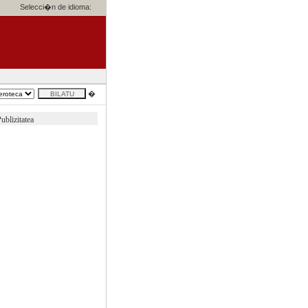
Selecci�n de idioma:
�
ublizitatea