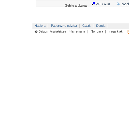
Gehitu artikuloa:
Hasiera
Paperezko edizioa
Gaiak
Denda
� Baigorri Argitaletxea
Harremana
Nor gara
Iragarkiak