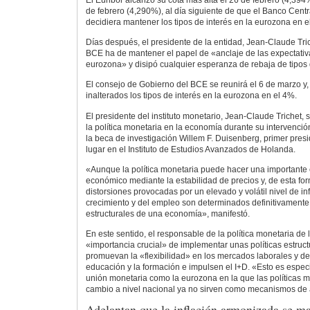
El Euribor alcanzó su cota más alta el 26 de febrero (4,394%
de febrero (4,290%), al día siguiente de que el Banco Cent
decidiera mantener los tipos de interés en la eurozona en e
Días después, el presidente de la entidad, Jean-Claude Trich
BCE ha de mantener el papel de «anclaje de las expectativa
eurozona» y disipó cualquier esperanza de rebaja de tipos 
El consejo de Gobierno del BCE se reunirá el 6 de marzo y,
inalterados los tipos de interés en la eurozona en el 4%.
El presidente del instituto monetario, Jean-Claude Trichet, 
la política monetaria en la economía durante su intervenció
la beca de investigación Willem F. Duisenberg, primer pres
lugar en el Instituto de Estudios Avanzados de Holanda.
«Aunque la política monetaria puede hacer una importante c
económico mediante la estabilidad de precios y, de esta fo
distorsiones provocadas por un elevado y volátil nivel de inf
crecimiento y del empleo son determinados definitivamente
estructurales de una economía», manifestó.
En este sentido, el responsable de la política monetaria de
«importancia crucial» de implementar unas políticas estruc
promuevan la «flexibilidad» en los mercados laborales y de
educación y la formación e impulsen el I+D. «Esto es espec
unión monetaria como la eurozona en la que las políticas m
cambio a nivel nacional ya no sirven como mecanismos de a
Adelantan que la inflación armonizada se m