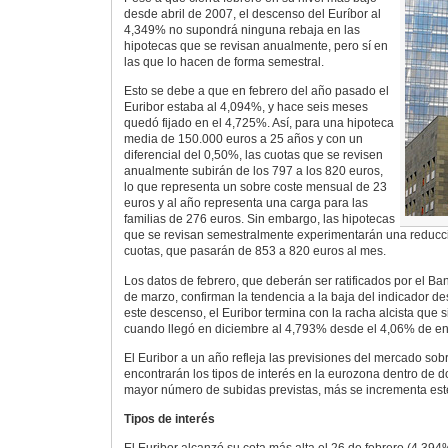
desde abril de 2007, el descenso del Euríbor al
4,349% no supondrá ninguna rebaja en las
hipotecas que se revisan anualmente, pero sí en
las que lo hacen de forma semestral.
Esto se debe a que en febrero del año pasado el
Euribor estaba al 4,094%, y hace seis meses
quedó fijado en el 4,725%. Así, para una hipoteca
media de 150.000 euros a 25 años y con un
diferencial del 0,50%, las cuotas que se revisen
anualmente subirán de los 797 a los 820 euros,
lo que representa un sobre coste mensual de 23
euros y al año representa una carga para las
familias de 276 euros. Sin embargo, las hipotecas
que se revisan semestralmente experimentarán una reducc
cuotas, que pasarán de 853 a 820 euros al mes.
Los datos de febrero, que deberán ser ratificados por el 
de marzo, confirman la tendencia a la baja del indicador d
este descenso, el Euribor termina con la racha alcista que 
cuando llegó en diciembre al 4,793% desde el 4,06% de en
El Euribor a un año refleja las previsiones del mercado sob
encontrarán los tipos de interés en la eurozona dentro de d
mayor número de subidas previstas, más se incrementa este
Tipos de interés