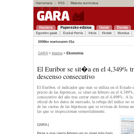
Harremana
RSS
Bilaketa aurreratua
es
fr
en
Hasiera
Paperezko edizioa
Gaiak
Denda
Eguneko gaiak
Euskal Herria
Iritzia
Kirolak
Mundua
2008ko martxoaren 01a
GARA
>
Idatzia
>
Ekonomia
El Euribor se sit�a en el 4,349% t
descenso consecutivo
El Euribor, el indicador que más se utiliza en el Estado e
precio de las hipotecas, se situó en febrero en el 4,349%
consecutivo del año tras cerrar enero en el 4,498%. A la
oficial de los datos de mercado, la rebaja del índice no s
de las cuotas de las hipotecas que se revisan de forma an
las que se inspeccionan semestralmente.
GARA |
Pese a que cierra febrero en su nivel más bajo