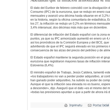
El dato del Euribor de febrero coincidió con la divulgación 
Consumo (IPC) de la eurozona, que se redujo en enero cua
mensuales y avanzó una décima hasta situarse en el 3,2% i
en la historia, según la oficina comunitaria de estadística, 
los 27, la inflación se redujo un 0,2% en términos mensuale
3,4% interanual, dos décimas más más que en diciembre.
El diferencial de inflación del Estado español con la zona 
puntos, ya que su IPC armonizado aumentó en enero un 4,
así los pronósticos de la Comisión Europea y del BCE, que
advirtiendo de que el IPC seguirá elevado en los primero
consecuencia de las alzas del precio del petróleo y de alim
El Estado español mantiene la segunda posición en el grup
eurozona que registraron mayores tasas de inflación interan
Eslovenia (6,4%).
El ministro español de Trabajo, Jesús Caldera, lamentó est
«los trabajadores no van a perder poder adquisitivo, al contr
han ganado poder adquisitivo, ha subido su poder de compra
Aunque el que la inflación sea elevada no es bueno, esp
a descender», dijo. Aseguró que el dato «es el mismo del
«todas las previsiones apuntan a que a partir de ahora ir