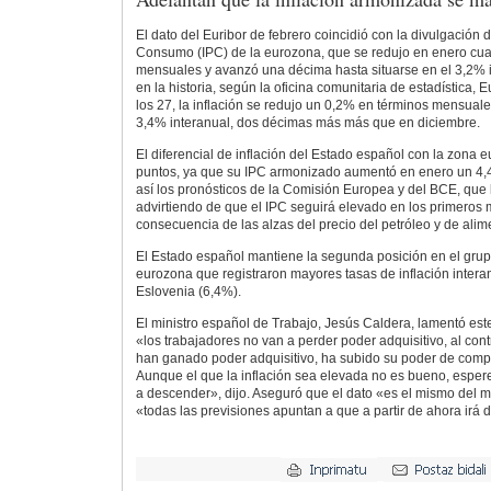
El dato del Euribor de febrero coincidió con la divulgación 
Consumo (IPC) de la eurozona, que se redujo en enero cua
mensuales y avanzó una décima hasta situarse en el 3,2% i
en la historia, según la oficina comunitaria de estadística, 
los 27, la inflación se redujo un 0,2% en términos mensuale
3,4% interanual, dos décimas más más que en diciembre.
El diferencial de inflación del Estado español con la zona 
puntos, ya que su IPC armonizado aumentó en enero un 4,
así los pronósticos de la Comisión Europea y del BCE, que
advirtiendo de que el IPC seguirá elevado en los primero
consecuencia de las alzas del precio del petróleo y de alim
El Estado español mantiene la segunda posición en el grup
eurozona que registraron mayores tasas de inflación interan
Eslovenia (6,4%).
El ministro español de Trabajo, Jesús Caldera, lamentó est
«los trabajadores no van a perder poder adquisitivo, al contr
han ganado poder adquisitivo, ha subido su poder de compra
Aunque el que la inflación sea elevada no es bueno, esp
a descender», dijo. Aseguró que el dato «es el mismo del
«todas las previsiones apuntan a que a partir de ahora ir