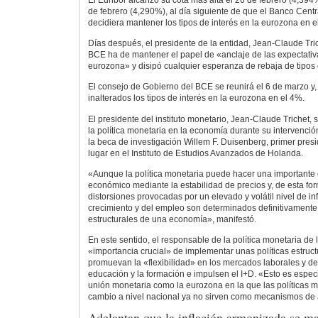
El Euribor alcanzó su cota más alta el 26 de febrero (4,394%
de febrero (4,290%), al día siguiente de que el Banco Cent
decidiera mantener los tipos de interés en la eurozona en e
Días después, el presidente de la entidad, Jean-Claude Trich
BCE ha de mantener el papel de «anclaje de las expectativa
eurozona» y disipó cualquier esperanza de rebaja de tipos 
El consejo de Gobierno del BCE se reunirá el 6 de marzo y,
inalterados los tipos de interés en la eurozona en el 4%.
El presidente del instituto monetario, Jean-Claude Trichet, 
la política monetaria en la economía durante su intervenció
la beca de investigación Willem F. Duisenberg, primer pres
lugar en el Instituto de Estudios Avanzados de Holanda.
«Aunque la política monetaria puede hacer una importante c
económico mediante la estabilidad de precios y, de esta fo
distorsiones provocadas por un elevado y volátil nivel de inf
crecimiento y del empleo son determinados definitivamente
estructurales de una economía», manifestó.
En este sentido, el responsable de la política monetaria de
«importancia crucial» de implementar unas políticas estruc
promuevan la «flexibilidad» en los mercados laborales y de
educación y la formación e impulsen el I+D. «Esto es espec
unión monetaria como la eurozona en la que las políticas m
cambio a nivel nacional ya no sirven como mecanismos de a
Adelantan que la inflación armonizada se m