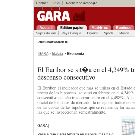
Contact
RSS
Recherche avanc�e
eu
es
fr
en
Accueil
Edition papier
Mati�res
Boutique
Sujets du jour
Pays Basque
Opinion
Sports
Monde
2008 Martxoaren 01
GARA
>
Idatzia
>
Ekonomia
El Euribor se sit�a en el 4,349% t
descenso consecutivo
El Euribor, el indicador que más se utiliza en el Estado e
precio de las hipotecas, se situó en febrero en el 4,349%
consecutivo del año tras cerrar enero en el 4,498%. A la
oficial de los datos de mercado, la rebaja del índice no s
de las cuotas de las hipotecas que se revisan de forma an
las que se inspeccionan semestralmente.
GARA |
Pese a que cierra febrero en su nivel más bajo