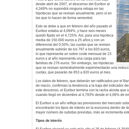
desde abril de 2007, el descenso del Euríbor al
4,349% no supondrá ninguna rebaja en las
hipotecas que se revisan anualmente, pero sí en
las que lo hacen de forma semestral.
Esto se debe a que en febrero del año pasado el
Euribor estaba al 4,094%, y hace seis meses
quedó fijado en el 4,725%. Así, para una hipoteca
media de 150.000 euros a 25 años y con un
diferencial del 0,50%, las cuotas que se revisen
anualmente subirán de los 797 a los 820 euros,
lo que representa un sobre coste mensual de 23
euros y al año representa una carga para las
familias de 276 euros. Sin embargo, las hipotecas
que se revisan semestralmente experimentarán una reducc
cuotas, que pasarán de 853 a 820 euros al mes.
Los datos de febrero, que deberán ser ratificados por el 
de marzo, confirman la tendencia a la baja del indicador d
este descenso, el Euribor termina con la racha alcista que 
cuando llegó en diciembre al 4,793% desde el 4,06% de en
El Euribor a un año refleja las previsiones del mercado sob
encontrarán los tipos de interés en la eurozona dentro de d
mayor número de subidas previstas, más se incrementa este
Tipos de interés