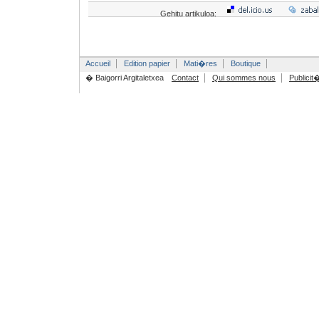
Gehitu artikuloa:
Accueil
Edition papier
Mati�res
Boutique
� Baigorri Argitaletxea
Contact
Qui sommes nous
Publicit